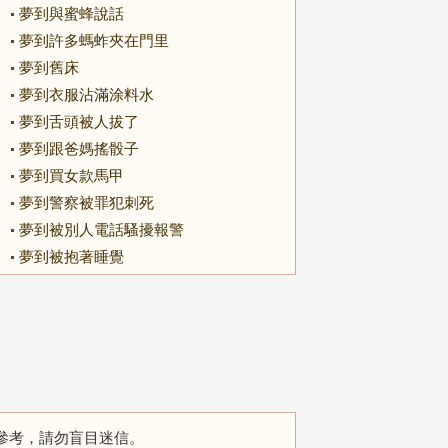
夢到與蜜蜂說話
夢到許多螞蚱夾在門里
夢到舊床
夢到衣服沾滿涂料水
夢到舌頭被人拔了
夢到跟爸媽搖骰子
夢到買女款馬甲
夢到警察被罪犯刺死
夢到被別人電話騷擾報警
夢到被抱著睡覺
參考，請勿盲目迷信。