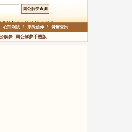
O
P
Q
R
S
T
U
V
W
X
Y
Z
心理測試
宗教信仰
黃曆查詢
公解夢
周公解夢手機版