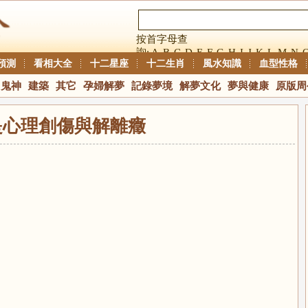
按首字母查
詢:
A
B
C
D
E
F
G
H
I
J
K
L
M
N
預測
看相大全
十二星座
十二生肖
風水知識
血型性格
鬼神
建築
其它
孕婦解夢
記錄夢境
解夢文化
夢與健康
原版周
是心理創傷與解離癥