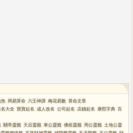
地煞
周易算命
六壬神課
梅花易數
算命文章
起名大全
寶寶起名
成人改名
公司起名
店鋪起名
康熙字典
百
籤
關帝靈籤
天后靈籤
車公靈籤
佛祖靈籤
周公靈籤
土地公靈
老靈籤姻緣籤
五路財神靈籤
城隍爺靈籤
孔子聖籤
王公靈籤
財