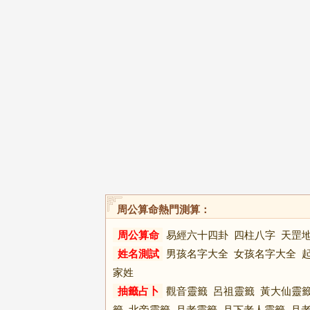
周公算命熱門測算：
周公算命
易經六十四卦
四柱八字
天罡
姓名測試
男孩名字大全
女孩名字大全
家姓
抽籤占卜
觀音靈籤
呂祖靈籤
黃大仙靈
籤
北帝靈籤
月老靈籤
月下老人靈籤
月