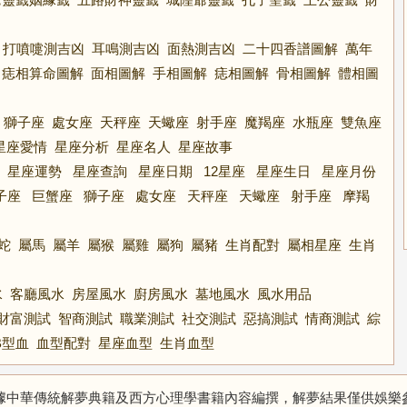
打噴嚏測吉凶
耳鳴測吉凶
面熱測吉凶
二十四香譜圖解
萬年
痣相算命圖解
面相圖解
手相圖解
痣相圖解
骨相圖解
體相圖
獅子座
處女座
天秤座
天蠍座
射手座
魔羯座
水瓶座
雙魚座
星座愛情
星座分析
星座名人
星座故事
星座運勢
星座查詢
星座日期
12星座
星座生日
星座月份
子座
巨蟹座
獅子座
處女座
天秤座
天蠍座
射手座
摩羯
蛇
屬馬
屬羊
屬猴
屬雞
屬狗
屬豬
生肖配對
屬相星座
生肖
水
客廳風水
房屋風水
廚房風水
墓地風水
風水用品
財富測試
智商測試
職業測試
社交測試
惡搞測試
情商測試
綜
B型血
血型配對
星座血型
生肖血型
據中華傳統解夢典籍及西方心理學書籍內容編撰，解夢結果僅供娛樂