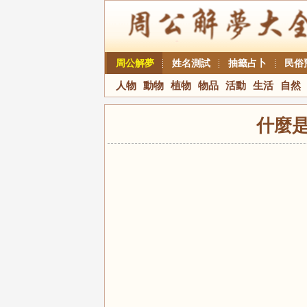
周公解夢
姓名測試
抽籤占卜
民俗
人物
動物
植物
物品
活動
生活
自然
什麼