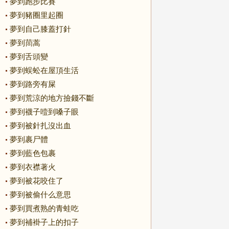
夢到跑步比賽
夢到豬圈里起圈
夢到自己膝蓋打針
夢到茼蒿
夢到舌頭變
夢到蜈蚣在屋頂生活
夢到路旁有屎
夢到荒涼的地方撿錢不斷
夢到襪子噎到嗓子眼
夢到被針扎沒出血
夢到裹尸體
夢到藍色包裹
夢到衣襟著火
夢到被花咬住了
夢到被偷什么意思
夢到買煮熟的青蛙吃
夢到補褂子上的扣子