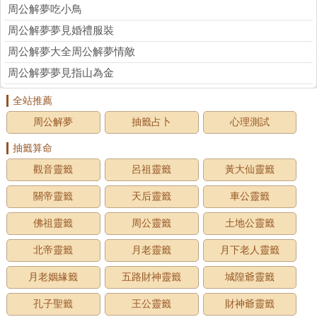
周公解夢吃小鳥
周公解夢夢見婚禮服裝
周公解夢大全周公解夢情敵
周公解夢夢見指山為金
全站推薦
周公解夢
抽籤占卜
心理測試
抽籤算命
觀音靈籤
呂祖靈籤
黃大仙靈籤
關帝靈籤
天后靈籤
車公靈籤
佛祖靈籤
周公靈籤
土地公靈籤
北帝靈籤
月老靈籤
月下老人靈籤
月老姻緣籤
五路財神靈籤
城隍爺靈籤
孔子聖籤
王公靈籤
財神爺靈籤