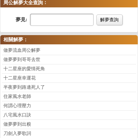
：
周公解夢大全查詢
夢見:
解夢查詢
相關解夢：
做夢流血周公解夢
做夢夢到哥哥去世
十二星座的愛情死角
十二星座幸運花
半夜夢到路邊死人了
住家風水老師
何謂心理壓力
八宅風水口訣
做夢夢到出糗
刀劍入夢歌詞