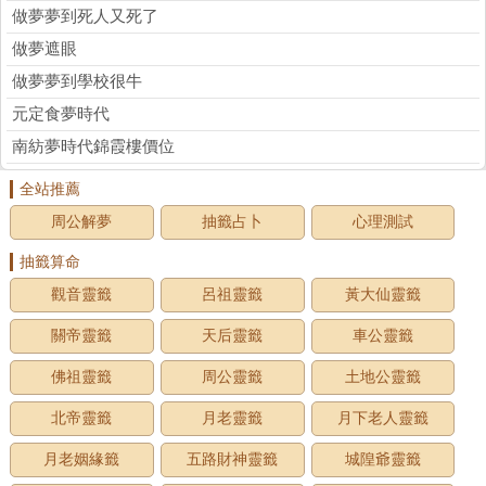
做夢夢到死人又死了
做夢遮眼
做夢夢到學校很牛
元定食夢時代
南紡夢時代錦霞樓價位
全站推薦
周公解夢
抽籤占卜
心理測試
抽籤算命
觀音靈籤
呂祖靈籤
黃大仙靈籤
關帝靈籤
天后靈籤
車公靈籤
佛祖靈籤
周公靈籤
土地公靈籤
北帝靈籤
月老靈籤
月下老人靈籤
月老姻緣籤
五路財神靈籤
城隍爺靈籤