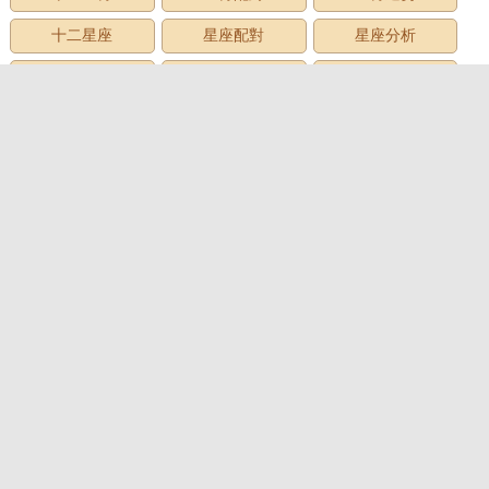
十二星座
星座配對
星座分析
星座星象
星座運勢
星座查詢
星座日期
12星座
星座生日
星座月份
星座性格
上升星座
牡羊座
金牛座
雙子座
巨蟹座
獅子座
處女座
天秤座
天蠍座
射手座
摩羯座
水瓶座
雙魚座
心理測試
心理測試
愛情測試
性格測試
趣味測試
財富測試
智商測試
職業測試
社交測試
情商測試