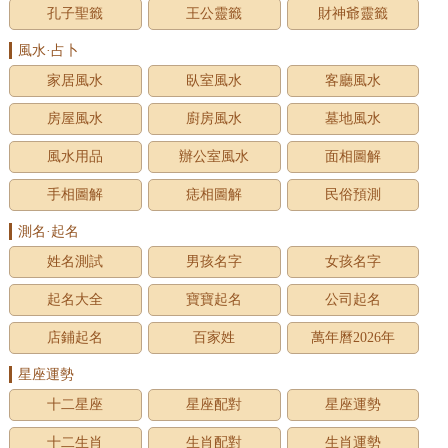
孔子聖籤
王公靈籤
財神爺靈籤
風水·占卜
家居風水
臥室風水
客廳風水
房屋風水
廚房風水
墓地風水
風水用品
辦公室風水
面相圖解
手相圖解
痣相圖解
民俗預測
測名·起名
姓名測試
男孩名字
女孩名字
起名大全
寶寶起名
公司起名
店鋪起名
百家姓
萬年曆2026年
星座運勢
十二星座
星座配對
星座運勢
十二生肖
生肖配對
生肖運勢