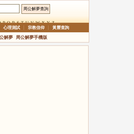
O
P
Q
R
S
T
U
V
W
X
Y
Z
心理測試
宗教信仰
黃曆查詢
公解夢
周公解夢手機版