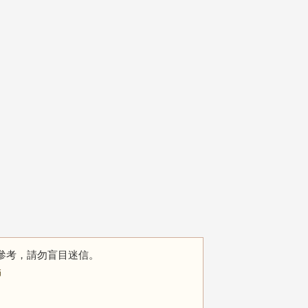
參考，請勿盲目迷信。
師