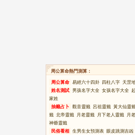
周公算命熱門測算：
周公算命
易經六十四卦
四柱八字
天罡
姓名測試
男孩名字大全
女孩名字大全
家姓
抽籤占卜
觀音靈籤
呂祖靈籤
黃大仙靈
籤
北帝靈籤
月老靈籤
月下老人靈籤
月
神爺靈籤
民俗看相
生男生女預測表
眼皮跳測吉凶