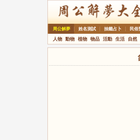
周公解夢
姓名測試
抽籤占卜
民俗
人物
動物
植物
物品
活動
生活
自然