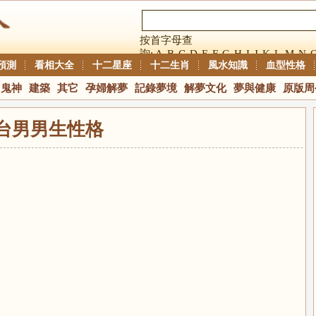
按首字母查
詢:
A
B
C
D
E
F
G
H
I
J
K
L
M
N
預測
看相大全
十二星座
十二生肖
風水知識
血型性格
鬼神
建築
其它
孕婦解夢
記錄夢境
解夢文化
夢與健康
原版周
台男男生性格