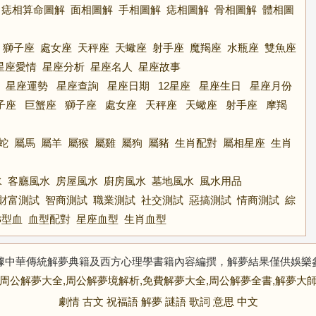
痣相算命圖解
面相圖解
手相圖解
痣相圖解
骨相圖解
體相圖
獅子座
處女座
天秤座
天蠍座
射手座
魔羯座
水瓶座
雙魚座
星座愛情
星座分析
星座名人
星座故事
星座運勢
星座查詢
星座日期
12星座
星座生日
星座月份
子座
巨蟹座
獅子座
處女座
天秤座
天蠍座
射手座
摩羯
蛇
屬馬
屬羊
屬猴
屬雞
屬狗
屬豬
生肖配對
屬相星座
生肖
水
客廳風水
房屋風水
廚房風水
墓地風水
風水用品
財富測試
智商測試
職業測試
社交測試
惡搞測試
情商測試
綜
B型血
血型配對
星座血型
生肖血型
據中華傳統解夢典籍及西方心理學書籍內容編撰，解夢結果僅供娛樂
周公解夢大全,周公解夢境解析,免費解夢大全,周公解夢全書,解夢大
劇情
古文
祝福語
解夢
謎語
歌詞
意思
中文