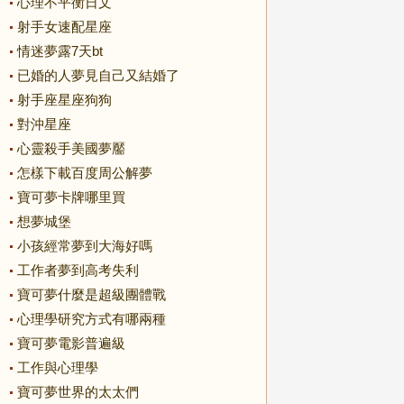
心理不平衡日文
射手女速配星座
情迷夢露7天bt
已婚的人夢見自己又結婚了
射手座星座狗狗
對沖星座
心靈殺手美國夢靨
怎樣下載百度周公解夢
寶可夢卡牌哪里買
想夢城堡
小孩經常夢到大海好嗎
工作者夢到高考失利
寶可夢什麼是超級團體戰
心理學研究方式有哪兩種
寶可夢電影普遍級
工作與心理學
寶可夢世界的太太們