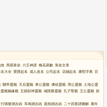
地煞
周易算命
六壬神課
梅花易數
算命文章
起名大全
寶寶起名
成人改名
公司起名
店鋪起名
康熙字典
百
籤
關帝靈籤
天后靈籤
車公靈籤
佛祖靈籤
周公靈籤
土地公靈
老靈籤姻緣籤
五路財神靈籤
城隍爺靈籤
孔子聖籤
王公靈籤
財
打噴嚏測吉凶
耳鳴測吉凶
面熱測吉凶
二十四香譜圖解
萬年