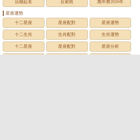
店鋪起名
百家姓
萬年曆2026年
星座運勢
十二星座
星座配對
星座運勢
十二生肖
生肖配對
生肖運勢
十二星座
星座配對
星座分析
星座星象
星座運勢
星座查詢
星座日期
12星座
星座生日
星座月份
星座性格
上升星座
牡羊座
金牛座
雙子座
巨蟹座
獅子座
處女座
天秤座
天蠍座
射手座
摩羯座
水瓶座
雙魚座