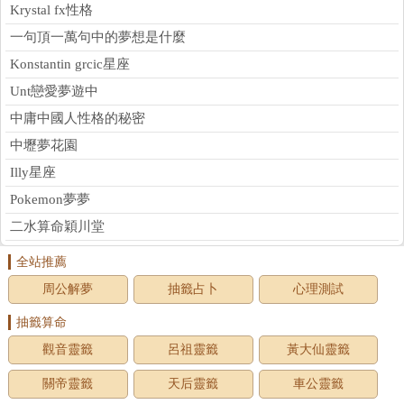
Krystal fx性格
一句頂一萬句中的夢想是什麼
Konstantin grcic星座
Unt戀愛夢遊中
中庸中國人性格的秘密
中壢夢花園
Illy星座
Pokemon夢夢
二水算命穎川堂
全站推薦
周公解夢
抽籤占卜
心理測試
抽籤算命
觀音靈籤
呂祖靈籤
黃大仙靈籤
關帝靈籤
天后靈籤
車公靈籤