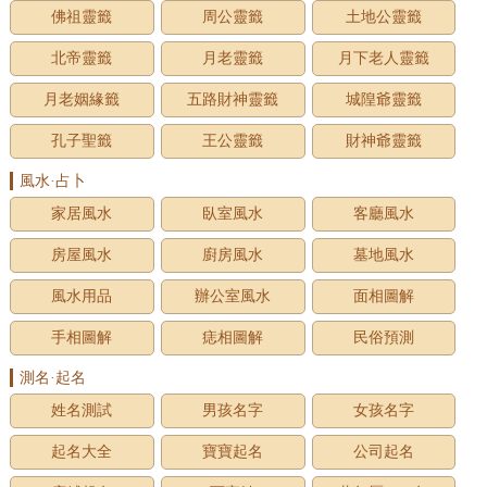
佛祖靈籤
周公靈籤
土地公靈籤
北帝靈籤
月老靈籤
月下老人靈籤
月老姻緣籤
五路財神靈籤
城隍爺靈籤
孔子聖籤
王公靈籤
財神爺靈籤
風水·占卜
家居風水
臥室風水
客廳風水
房屋風水
廚房風水
墓地風水
風水用品
辦公室風水
面相圖解
手相圖解
痣相圖解
民俗預測
測名·起名
姓名測試
男孩名字
女孩名字
起名大全
寶寶起名
公司起名