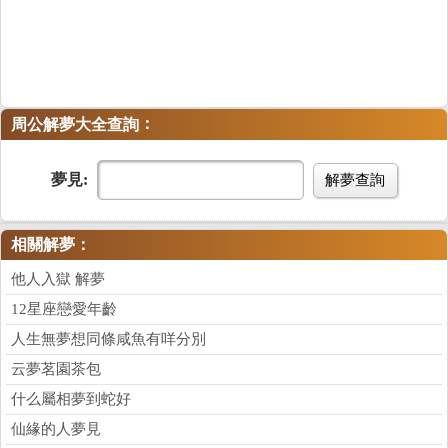
：
周公解夢大全查詢
夢見:
解夢查詢
相關解夢：
他人入獄 解夢
12星座戀愛年齡
人生無夢想同條咸魚有咩分別
云夢茗園茶包
什么屬相夢到蛇好
仙緣的人夢見