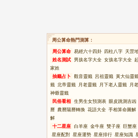
周公算命熱門測算：
周公算命
易經六十四卦
四柱八字
天罡
姓名測試
男孩名字大全
女孩名字大全
家姓
抽籤占卜
觀音靈籤
呂祖靈籤
黃大仙靈
籤
北帝靈籤
月老靈籤
月下老人靈籤
月
神爺靈籤
民俗看相
生男生女預測表
眼皮跳測吉凶
曆
農曆陽曆轉換
花語大全
手相算命圖解
解
十二星座
白羊座
金牛座
雙子座
巨蟹座
星座配對
星座運勢
星座排行
星座知識