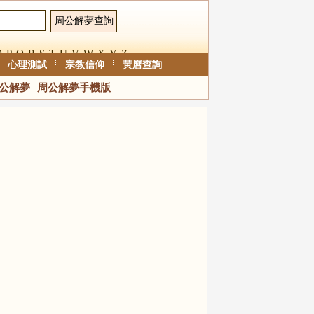
O
P
Q
R
S
T
U
V
W
X
Y
Z
心理測試
宗教信仰
黃曆查詢
公解夢
周公解夢手機版