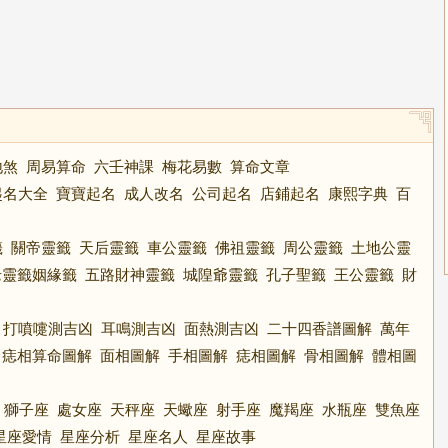
地煞
周易算命
六壬神課
梅花易數
算命文章
起名大全
寶寶起名
成人改名
公司起名
店鋪起名
康熙字典
百
籤
關帝靈籤
天后靈籤
車公靈籤
佛祖靈籤
周公靈籤
土地公靈
老靈籤姻緣籤
五路財神靈籤
城隍爺靈籤
孔子聖籤
王公靈籤
財
打噴嚏測吉凶
耳鳴測吉凶
面熱測吉凶
二十四香譜圖解
萬年
痣相算命圖解
面相圖解
手相圖解
痣相圖解
骨相圖解
體相圖
獅子座
處女座
天秤座
天蠍座
射手座
魔羯座
水瓶座
雙魚座
星座愛情
星座分析
星座名人
星座故事