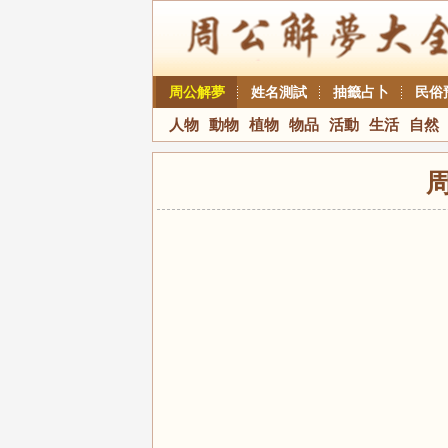
周公解夢
姓名測試
抽籤占卜
民俗
人物
動物
植物
物品
活動
生活
自然