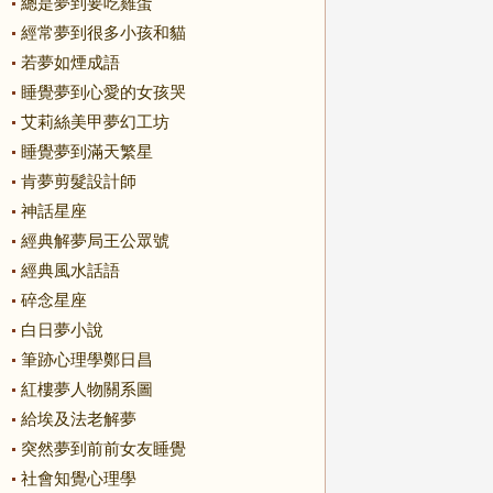
總是夢到要吃雞蛋
經常夢到很多小孩和貓
若夢如煙成語
睡覺夢到心愛的女孩哭
艾莉絲美甲夢幻工坊
睡覺夢到滿天繁星
肯夢剪髮設計師
神話星座
經典解夢局王公眾號
經典風水話語
碎念星座
白日夢小說
筆跡心理學鄭日昌
紅樓夢人物關系圖
給埃及法老解夢
突然夢到前前女友睡覺
社會知覺心理學