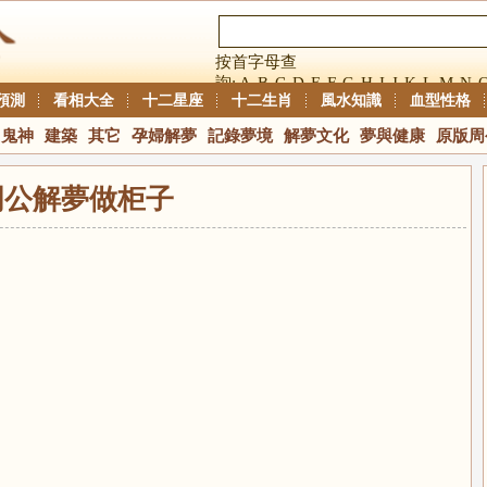
按首字母查
詢:
A
B
C
D
E
F
G
H
I
J
K
L
M
N
預測
看相大全
十二星座
十二生肖
風水知識
血型性格
鬼神
建築
其它
孕婦解夢
記錄夢境
解夢文化
夢與健康
原版周
周公解夢做柜子