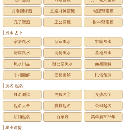
月老姻緣籤
五路財神靈籤
城隍爺靈籤
孔子聖籤
王公靈籤
財神爺靈籤
風水·占卜
家居風水
臥室風水
客廳風水
房屋風水
廚房風水
墓地風水
風水用品
辦公室風水
面相圖解
手相圖解
痣相圖解
民俗預測
測名·起名
姓名測試
男孩名字
女孩名字
起名大全
寶寶起名
公司起名
店鋪起名
百家姓
萬年曆2026年
星座運勢