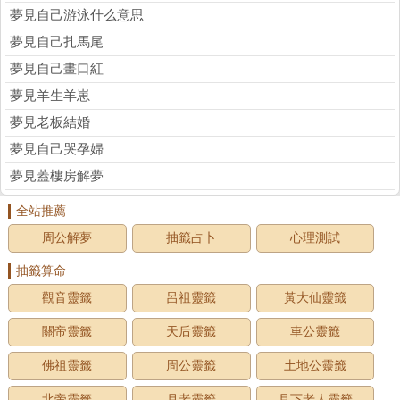
夢見自己游泳什么意思
夢見自己扎馬尾
夢見自己畫口紅
夢見羊生羊崽
夢見老板結婚
夢見自己哭孕婦
夢見蓋樓房解夢
全站推薦
周公解夢
抽籤占卜
心理測試
抽籤算命
觀音靈籤
呂祖靈籤
黃大仙靈籤
關帝靈籤
天后靈籤
車公靈籤
佛祖靈籤
周公靈籤
土地公靈籤
北帝靈籤
月老靈籤
月下老人靈籤