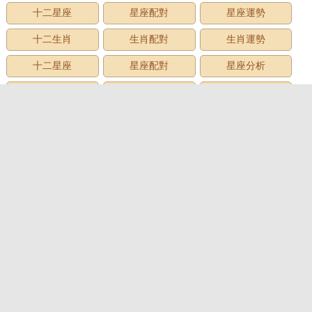
十二星座
星座配對
星座運勢
十二生肖
生肖配對
生肖運勢
十二星座
星座配對
星座分析
星座星象
星座運勢
星座查詢
星座日期
12星座
星座生日
星座月份
星座性格
上升星座
牡羊座
金牛座
雙子座
巨蟹座
獅子座
處女座
天秤座
天蠍座
射手座
摩羯座
水瓶座
雙魚座
心理測試
心理測試
愛情測試
性格測試