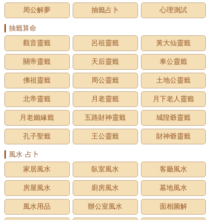
周公解夢
抽籤占卜
心理測試
抽籤算命
觀音靈籤
呂祖靈籤
黃大仙靈籤
關帝靈籤
天后靈籤
車公靈籤
佛祖靈籤
周公靈籤
土地公靈籤
北帝靈籤
月老靈籤
月下老人靈籤
月老姻緣籤
五路財神靈籤
城隍爺靈籤
孔子聖籤
王公靈籤
財神爺靈籤
風水·占卜
家居風水
臥室風水
客廳風水
房屋風水
廚房風水
墓地風水
風水用品
辦公室風水
面相圖解