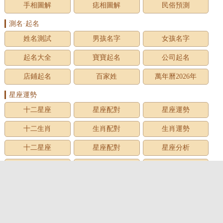
手相圖解
痣相圖解
民俗預測
測名·起名
姓名測試
男孩名字
女孩名字
起名大全
寶寶起名
公司起名
店鋪起名
百家姓
萬年曆2026年
星座運勢
十二星座
星座配對
星座運勢
十二生肖
生肖配對
生肖運勢
十二星座
星座配對
星座分析
星座星象
星座運勢
星座查詢
星座日期
12星座
星座生日
星座月份
星座性格
上升星座