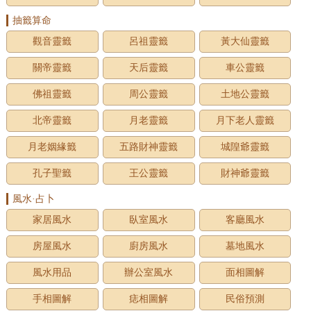
抽籤算命
觀音靈籤
呂祖靈籤
黃大仙靈籤
關帝靈籤
天后靈籤
車公靈籤
佛祖靈籤
周公靈籤
土地公靈籤
北帝靈籤
月老靈籤
月下老人靈籤
月老姻緣籤
五路財神靈籤
城隍爺靈籤
孔子聖籤
王公靈籤
財神爺靈籤
風水·占卜
家居風水
臥室風水
客廳風水
房屋風水
廚房風水
墓地風水
風水用品
辦公室風水
面相圖解
手相圖解
痣相圖解
民俗預測