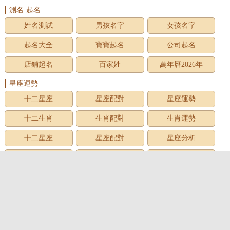
測名·起名
姓名測試
男孩名字
女孩名字
起名大全
寶寶起名
公司起名
店鋪起名
百家姓
萬年曆2026年
星座運勢
十二星座
星座配對
星座運勢
十二生肖
生肖配對
生肖運勢
十二星座
星座配對
星座分析
星座星象
星座運勢
星座查詢
星座日期
12星座
星座生日
星座月份
星座性格
上升星座
牡羊座
金牛座
雙子座