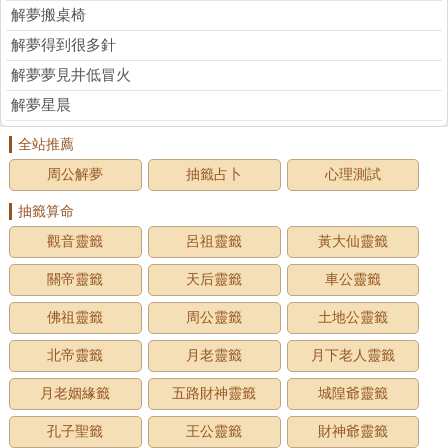
解夢搬桌椅
解夢得到很多針
解夢夢見井低冒火
解夢星晨
全站推薦
周公解夢
抽籤占卜
心理測試
抽籤算命
觀音靈籤
呂祖靈籤
黃大仙靈籤
關帝靈籤
天后靈籤
車公靈籤
佛祖靈籤
周公靈籤
土地公靈籤
北帝靈籤
月老靈籤
月下老人靈籤
月老姻緣籤
五路財神靈籤
城隍爺靈籤
孔子聖籤
王公靈籤
財神爺靈籤