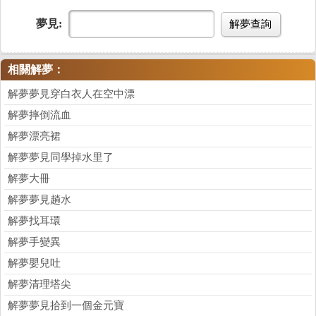
夢見:
解夢查詢
相關解夢：
解夢夢見穿白衣人在空中漂
解夢摔倒流血
解夢漂亮裙
解夢夢見同學掉水里了
解夢大冊
解夢夢見趟水
解夢找耳環
解夢手變異
解夢嬰兒吐
解夢清理塔尖
解夢夢見拾到一個金元寶