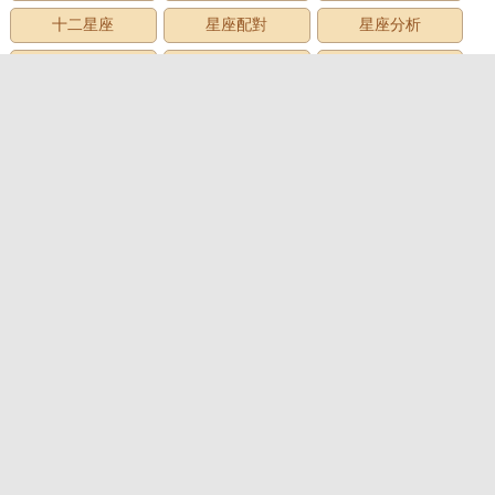
十二星座
星座配對
星座分析
星座星象
星座運勢
星座查詢
星座日期
12星座
星座生日
星座月份
星座性格
上升星座
牡羊座
金牛座
雙子座
巨蟹座
獅子座
處女座
天秤座
天蠍座
射手座
摩羯座
水瓶座
雙魚座
心理測試
心理測試
愛情測試
性格測試
趣味測試
財富測試
智商測試
職業測試
社交測試
情商測試