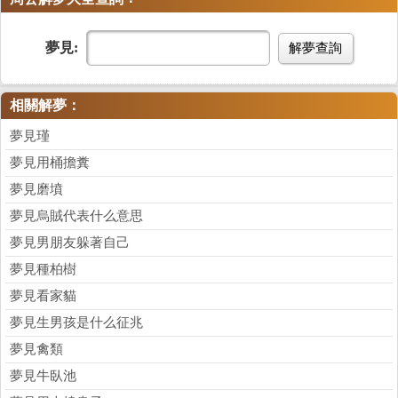
夢見:
解夢查詢
相關解夢：
夢見瑾
夢見用桶擔糞
夢見磨墳
夢見烏賊代表什么意思
夢見男朋友躲著自己
夢見種柏樹
夢見看家貓
夢見生男孩是什么征兆
夢見禽類
夢見牛臥池