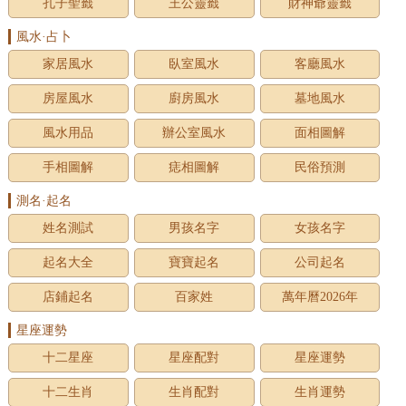
孔子聖籤
王公靈籤
財神爺靈籤
風水·占卜
家居風水
臥室風水
客廳風水
房屋風水
廚房風水
墓地風水
風水用品
辦公室風水
面相圖解
手相圖解
痣相圖解
民俗預測
測名·起名
姓名測試
男孩名字
女孩名字
起名大全
寶寶起名
公司起名
店鋪起名
百家姓
萬年曆2026年
星座運勢
十二星座
星座配對
星座運勢
十二生肖
生肖配對
生肖運勢