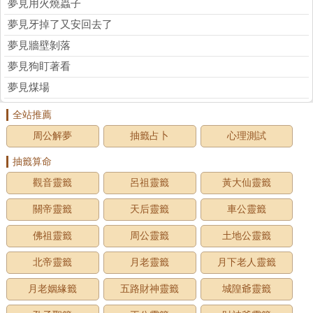
夢見用火燒蟲子
夢見牙掉了又安回去了
夢見牆壁剝落
夢見狗盯著看
夢見煤場
全站推薦
周公解夢
抽籤占卜
心理測試
抽籤算命
觀音靈籤
呂祖靈籤
黃大仙靈籤
關帝靈籤
天后靈籤
車公靈籤
佛祖靈籤
周公靈籤
土地公靈籤
北帝靈籤
月老靈籤
月下老人靈籤
月老姻緣籤
五路財神靈籤
城隍爺靈籤