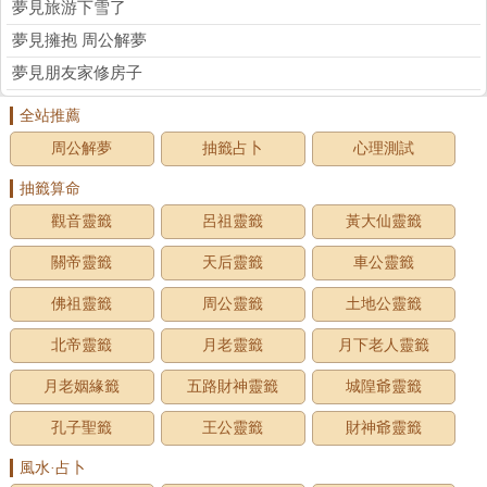
夢見旅游下雪了
夢見擁抱 周公解夢
夢見朋友家修房子
全站推薦
周公解夢
抽籤占卜
心理測試
抽籤算命
觀音靈籤
呂祖靈籤
黃大仙靈籤
關帝靈籤
天后靈籤
車公靈籤
佛祖靈籤
周公靈籤
土地公靈籤
北帝靈籤
月老靈籤
月下老人靈籤
月老姻緣籤
五路財神靈籤
城隍爺靈籤
孔子聖籤
王公靈籤
財神爺靈籤
風水·占卜