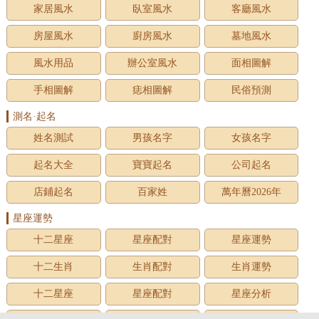
家居風水
臥室風水
客廳風水
房屋風水
廚房風水
墓地風水
風水用品
辦公室風水
面相圖解
手相圖解
痣相圖解
民俗預測
測名·起名
姓名測試
男孩名字
女孩名字
起名大全
寶寶起名
公司起名
店鋪起名
百家姓
萬年曆2026年
星座運勢
十二星座
星座配對
星座運勢
十二生肖
生肖配對
生肖運勢
十二星座
星座配對
星座分析