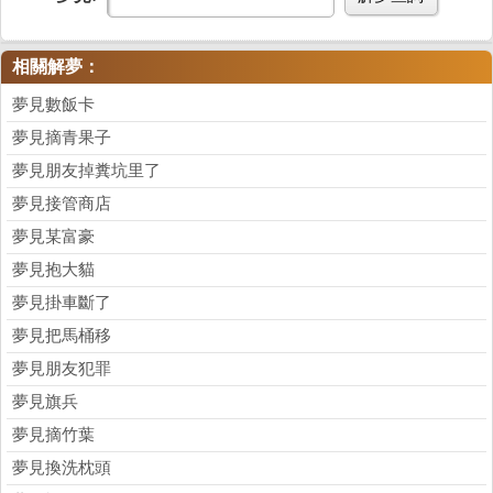
相關解夢：
夢見數飯卡
夢見摘青果子
夢見朋友掉糞坑里了
夢見接管商店
夢見某富豪
夢見抱大貓
夢見掛車斷了
夢見把馬桶移
夢見朋友犯罪
夢見旗兵
夢見摘竹葉
夢見換洗枕頭