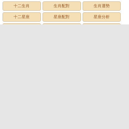
十二生肖
生肖配對
生肖運勢
十二星座
星座配對
星座分析
星座星象
星座運勢
星座查詢
星座日期
12星座
星座生日
星座月份
星座性格
上升星座
牡羊座
金牛座
雙子座
巨蟹座
獅子座
處女座
天秤座
天蠍座
射手座
摩羯座
水瓶座
雙魚座
心理測試
心理測試
愛情測試
性格測試
趣味測試
財富測試
智商測試