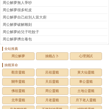
周公解夢無人爭吵
周公解夢很多蛇皮
周公解夢自己給別人當大廚
周公解夢破解雕刻
周公解夢給兒子吃餃子
周公解夢擠出毒包
全站推薦
周公解夢
抽籤占卜
心理測試
抽籤算命
觀音靈籤
呂祖靈籤
黃大仙靈籤
關帝靈籤
天后靈籤
車公靈籤
佛祖靈籤
周公靈籤
土地公靈籤
北帝靈籤
月老靈籤
月下老人靈籤