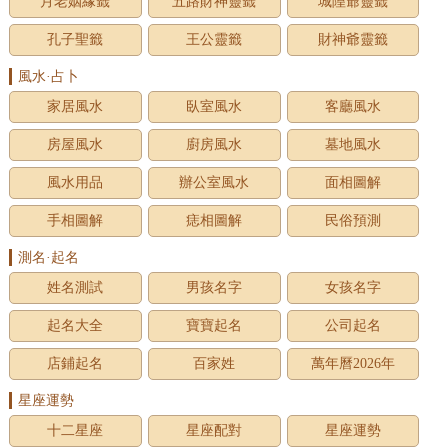
月老姻緣籤
五路財神靈籤
城隍爺靈籤
孔子聖籤
王公靈籤
財神爺靈籤
風水·占卜
家居風水
臥室風水
客廳風水
房屋風水
廚房風水
墓地風水
風水用品
辦公室風水
面相圖解
手相圖解
痣相圖解
民俗預測
測名·起名
姓名測試
男孩名字
女孩名字
起名大全
寶寶起名
公司起名
店鋪起名
百家姓
萬年曆2026年
星座運勢
十二星座
星座配對
星座運勢