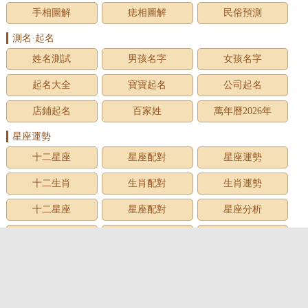
手相圖解
痣相圖解
民俗預測
測名·起名
姓名測試
男孩名字
女孩名字
起名大全
寶寶起名
公司起名
店鋪起名
百家姓
萬年曆2026年
星座運勢
十二星座
星座配對
星座運勢
十二生肖
生肖配對
生肖運勢
十二星座
星座配對
星座分析
星座星象
星座運勢
星座查詢
星座日期
12星座
星座生日
星座月份
星座性格
上升星座