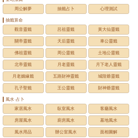
周公解夢
抽籤占卜
心理測試
抽籤算命
觀音靈籤
呂祖靈籤
黃大仙靈籤
關帝靈籤
天后靈籤
車公靈籤
佛祖靈籤
周公靈籤
土地公靈籤
北帝靈籤
月老靈籤
月下老人靈籤
月老姻緣籤
五路財神靈籤
城隍爺靈籤
孔子聖籤
王公靈籤
財神爺靈籤
風水·占卜
家居風水
臥室風水
客廳風水
房屋風水
廚房風水
墓地風水
風水用品
辦公室風水
面相圖解