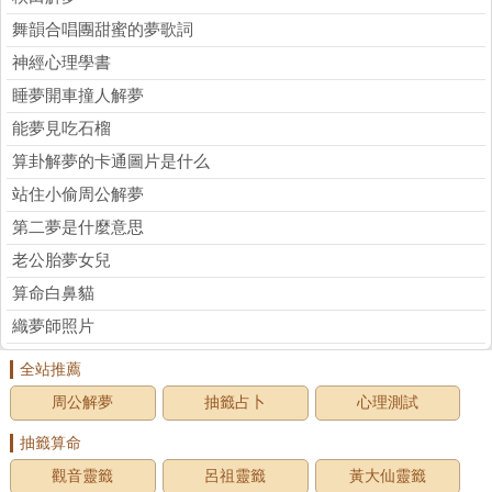
舞韻合唱團甜蜜的夢歌詞
神經心理學書
睡夢開車撞人解夢
能夢見吃石榴
算卦解夢的卡通圖片是什么
站住小偷周公解夢
第二夢是什麼意思
老公胎夢女兒
算命白鼻貓
織夢師照片
全站推薦
周公解夢
抽籤占卜
心理測試
抽籤算命
觀音靈籤
呂祖靈籤
黃大仙靈籤