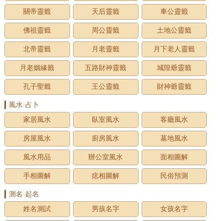
關帝靈籤
天后靈籤
車公靈籤
佛祖靈籤
周公靈籤
土地公靈籤
北帝靈籤
月老靈籤
月下老人靈籤
月老姻緣籤
五路財神靈籤
城隍爺靈籤
孔子聖籤
王公靈籤
財神爺靈籤
風水·占卜
家居風水
臥室風水
客廳風水
房屋風水
廚房風水
墓地風水
風水用品
辦公室風水
面相圖解
手相圖解
痣相圖解
民俗預測
測名·起名
姓名測試
男孩名字
女孩名字