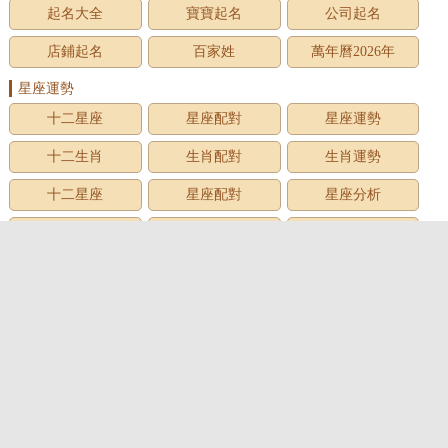
起名大全
寶寶起名
公司起名
店鋪起名
百家姓
萬年曆2026年
星座運勢
十二星座
星座配對
星座運勢
十二生肖
生肖配對
生肖運勢
十二星座
星座配對
星座分析
星座星象
星座運勢
星座查詢
星座日期
12星座
星座生日
星座月份
星座性格
上升星座
牡羊座
金牛座
雙子座
巨蟹座
獅子座
處女座
天秤座
天蠍座
射手座