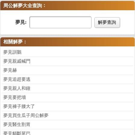
：
周公解夢大全查詢
夢見:
解夢查詢
相關解夢：
夢見訓鵝
夢見親戚喊門
夢見赫
夢見追趕要逃
夢見親人和鐘
夢見要把墻
夢見褲子腰大了
夢見買生瓜子周公解夢
夢見醫生割胃
夢見貓斷尾巴