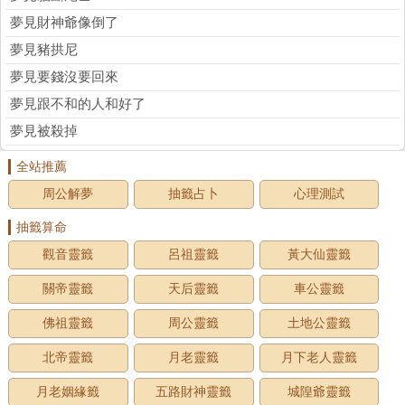
夢見財神爺像倒了
夢見豬拱尼
夢見要錢沒要回來
夢見跟不和的人和好了
夢見被殺掉
全站推薦
周公解夢
抽籤占卜
心理測試
抽籤算命
觀音靈籤
呂祖靈籤
黃大仙靈籤
關帝靈籤
天后靈籤
車公靈籤
佛祖靈籤
周公靈籤
土地公靈籤
北帝靈籤
月老靈籤
月下老人靈籤
月老姻緣籤
五路財神靈籤
城隍爺靈籤