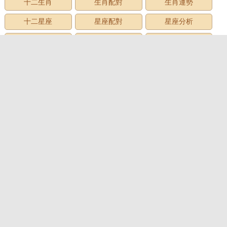
十二生肖
生肖配對
生肖運勢
十二星座
星座配對
星座分析
星座星象
星座運勢
星座查詢
星座日期
12星座
星座生日
星座月份
星座性格
上升星座
牡羊座
金牛座
雙子座
巨蟹座
獅子座
處女座
天秤座
天蠍座
射手座
摩羯座
水瓶座
雙魚座
心理測試
心理測試
愛情測試
性格測試
趣味測試
財富測試
智商測試