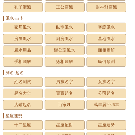
孔子聖籤
王公靈籤
財神爺靈籤
風水·占卜
家居風水
臥室風水
客廳風水
房屋風水
廚房風水
墓地風水
風水用品
辦公室風水
面相圖解
手相圖解
痣相圖解
民俗預測
測名·起名
姓名測試
男孩名字
女孩名字
起名大全
寶寶起名
公司起名
店鋪起名
百家姓
萬年曆2026年
星座運勢
十二星座
星座配對
星座運勢