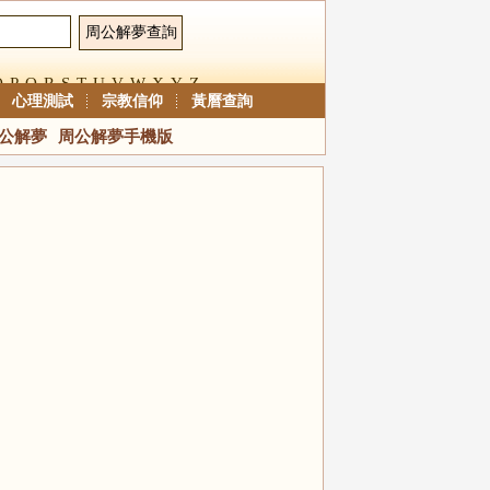
O
P
Q
R
S
T
U
V
W
X
Y
Z
心理測試
宗教信仰
黃曆查詢
公解夢
周公解夢手機版