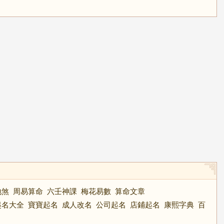
地煞
周易算命
六壬神課
梅花易數
算命文章
起名大全
寶寶起名
成人改名
公司起名
店鋪起名
康熙字典
百