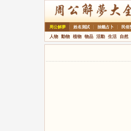
周公解夢
姓名測試
抽籤占卜
民俗
人物
動物
植物
物品
活動
生活
自然