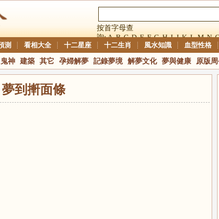
按首字母查
詢:
A
B
C
D
E
F
G
H
I
J
K
L
M
N
預測
看相大全
十二星座
十二生肖
風水知識
血型性格
鬼神
建築
其它
孕婦解夢
記錄夢境
解夢文化
夢與健康
原版周
夢到搟面條