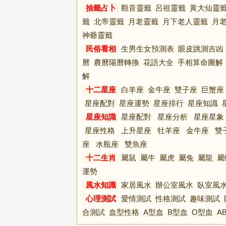
抽籤占卜
觀音靈籤
呂祖靈籤
黃大仙靈
籤
北帝靈籤
月老靈籤
月下老人靈籤
月
神爺靈籤
民俗看相
生男生女預測表
眼皮跳測吉凶
曆
農曆陽曆轉換
花語大全
手相算命圖解
解
十二星座
白羊座
金牛座
雙子座
巨蟹座
星座配對
星座運勢
星座排行
星座知識
星座知識
星座配對
星座分析
星座星象
星座性格
上升星座
牡羊座
金牛座
雙
座
水瓶座
雙魚座
十二生肖
屬鼠
屬牛
屬虎
屬兔
屬龍
屬
運勢
風水知識
家居風水
辦公室風水
臥室風
心理測試
愛情測試
性格測試
趣味測試
合測試
血型性格
A型血
B型血
O型血
A