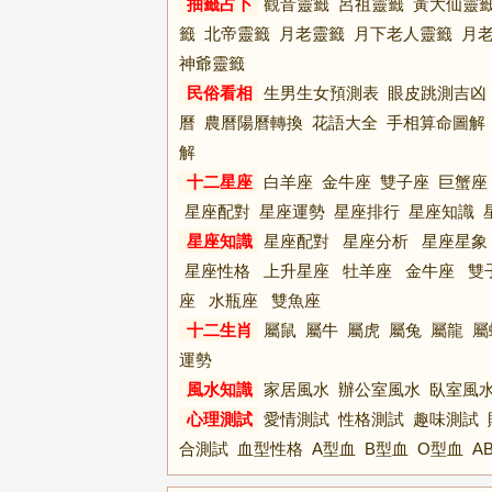
抽籤占卜
觀音靈籤
呂祖靈籤
黃大仙靈
籤
北帝靈籤
月老靈籤
月下老人靈籤
月
神爺靈籤
民俗看相
生男生女預測表
眼皮跳測吉凶
曆
農曆陽曆轉換
花語大全
手相算命圖解
解
十二星座
白羊座
金牛座
雙子座
巨蟹座
星座配對
星座運勢
星座排行
星座知識
星座知識
星座配對
星座分析
星座星象
星座性格
上升星座
牡羊座
金牛座
雙
座
水瓶座
雙魚座
十二生肖
屬鼠
屬牛
屬虎
屬兔
屬龍
屬
運勢
風水知識
家居風水
辦公室風水
臥室風
心理測試
愛情測試
性格測試
趣味測試
合測試
血型性格
A型血
B型血
O型血
A