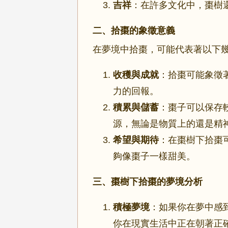
吉祥
：在許多文化中，棗樹
二、拾棗的象徵意義
在夢境中拾棗，可能代表著以下
收穫與成就
：拾棗可能象徵
力的回報。
積累與儲蓄
：棗子可以保存
源，無論是物質上的還是精
希望與期待
：在棗樹下拾棗
夠像棗子一樣甜美。
三、棗樹下拾棗的夢境分析
積極夢境
：如果你在夢中感
你在現實生活中正在朝著正