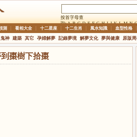
按首字母查
詢:
A
B
C
D
E
F
G
H
I
J
K
L
M
N
預測
看相大全
十二星座
十二生肖
風水知識
血型性格
鬼神
建築
其它
孕婦解夢
記錄夢境
解夢文化
夢與健康
原版周
夢到棗樹下拾棗