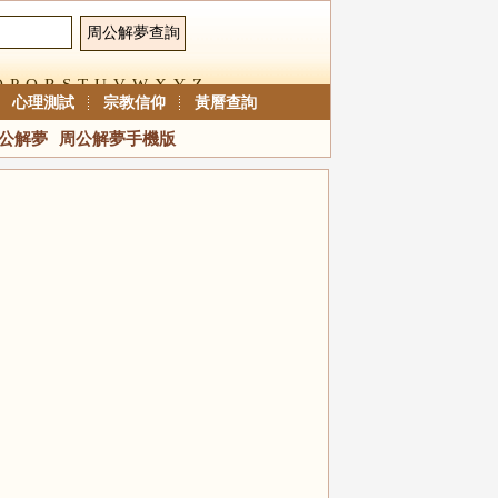
O
P
Q
R
S
T
U
V
W
X
Y
Z
心理測試
宗教信仰
黃曆查詢
公解夢
周公解夢手機版