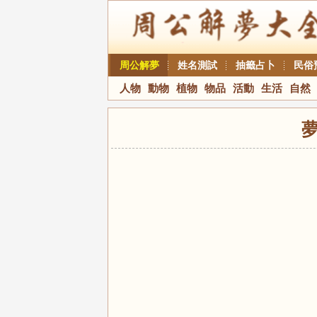
周公解夢
姓名測試
抽籤占卜
民俗
人物
動物
植物
物品
活動
生活
自然