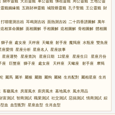
籤
關帝靈籤
天后靈籤
車公靈籤
佛祖靈籤
周公靈籤
土地公靈
老靈籤姻緣籤
五路財神靈籤
城隍爺靈籤
孔子聖籤
王公靈籤
財
打噴嚏測吉凶
耳鳴測吉凶
面熱測吉凶
二十四香譜圖解
萬年
痣相算命圖解
面相圖解
手相圖解
痣相圖解
骨相圖解
體相圖
獅子座
處女座
天秤座
天蠍座
射手座
魔羯座
水瓶座
雙魚座
星座愛情
星座分析
星座名人
星座故事
星座運勢
星座查詢
星座日期
12星座
星座生日
星座月份
子座
巨蟹座
獅子座
處女座
天秤座
天蠍座
射手座
摩羯
蛇
屬馬
屬羊
屬猴
屬雞
屬狗
屬豬
生肖配對
屬相星座
生肖
水
客廳風水
房屋風水
廚房風水
墓地風水
風水用品
財富測試
智商測試
職業測試
社交測試
惡搞測試
情商測試
綜
B型血
血型配對
星座血型
生肖血型