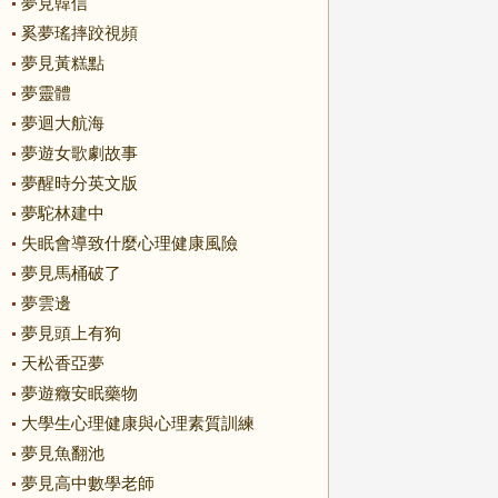
夢見韓信
奚夢瑤摔跤視頻
夢見黃糕點
夢靈體
夢迴大航海
夢遊女歌劇故事
夢醒時分英文版
夢駝林建中
失眠會導致什麼心理健康風險
夢見馬桶破了
夢雲邊
夢見頭上有狗
天松香亞夢
夢遊癥安眠藥物
大學生心理健康與心理素質訓練
夢見魚翻池
夢見高中數學老師