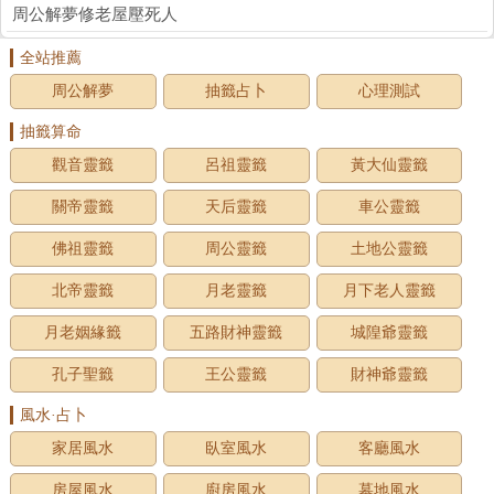
周公解夢修老屋壓死人
全站推薦
周公解夢
抽籤占卜
心理測試
抽籤算命
觀音靈籤
呂祖靈籤
黃大仙靈籤
關帝靈籤
天后靈籤
車公靈籤
佛祖靈籤
周公靈籤
土地公靈籤
北帝靈籤
月老靈籤
月下老人靈籤
月老姻緣籤
五路財神靈籤
城隍爺靈籤
孔子聖籤
王公靈籤
財神爺靈籤
風水·占卜
家居風水
臥室風水
客廳風水
房屋風水
廚房風水
墓地風水