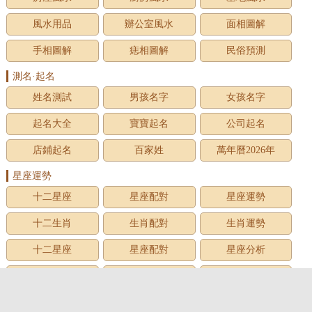
風水用品
辦公室風水
面相圖解
手相圖解
痣相圖解
民俗預測
測名·起名
姓名測試
男孩名字
女孩名字
起名大全
寶寶起名
公司起名
店鋪起名
百家姓
萬年曆2026年
星座運勢
十二星座
星座配對
星座運勢
十二生肖
生肖配對
生肖運勢
十二星座
星座配對
星座分析
星座星象
星座運勢
星座查詢
星座日期
12星座
星座生日