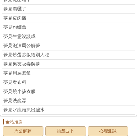
夢見湯曬了
夢見皮肉痛
夢見狗鱷魚
夢見生意沒談成
夢見泡沫周公解夢
夢見炒蛋炒飯給別人吃
夢見男友吸毒解夢
夢見用屎煮飯
夢見看布料
夢見燒小孩衣服
夢見洗龍漂
夢見水龍頭流出臟水
全站推薦
周公解夢
抽籤占卜
心理測試