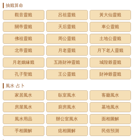
抽籤算命
觀音靈籤
呂祖靈籤
黃大仙靈籤
關帝靈籤
天后靈籤
車公靈籤
佛祖靈籤
周公靈籤
土地公靈籤
北帝靈籤
月老靈籤
月下老人靈籤
月老姻緣籤
五路財神靈籤
城隍爺靈籤
孔子聖籤
王公靈籤
財神爺靈籤
風水·占卜
家居風水
臥室風水
客廳風水
房屋風水
廚房風水
墓地風水
風水用品
辦公室風水
面相圖解
手相圖解
痣相圖解
民俗預測