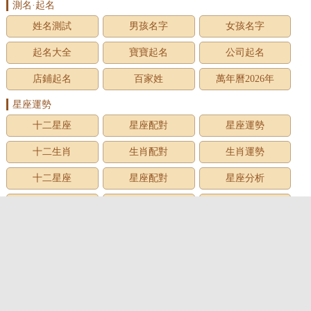
測名·起名
姓名測試
男孩名字
女孩名字
起名大全
寶寶起名
公司起名
店鋪起名
百家姓
萬年曆2026年
星座運勢
十二星座
星座配對
星座運勢
十二生肖
生肖配對
生肖運勢
十二星座
星座配對
星座分析
星座星象
星座運勢
星座查詢
星座日期
12星座
星座生日
星座月份
星座性格
上升星座
牡羊座
金牛座
雙子座
巨蟹座
獅子座
處女座