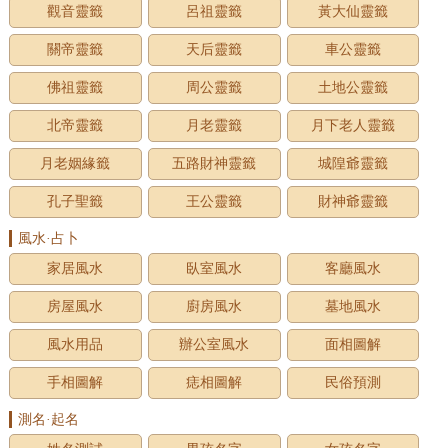
觀音靈籤
呂祖靈籤
黃大仙靈籤
關帝靈籤
天后靈籤
車公靈籤
佛祖靈籤
周公靈籤
土地公靈籤
北帝靈籤
月老靈籤
月下老人靈籤
月老姻緣籤
五路財神靈籤
城隍爺靈籤
孔子聖籤
王公靈籤
財神爺靈籤
風水·占卜
家居風水
臥室風水
客廳風水
房屋風水
廚房風水
墓地風水
風水用品
辦公室風水
面相圖解
手相圖解
痣相圖解
民俗預測
測名·起名