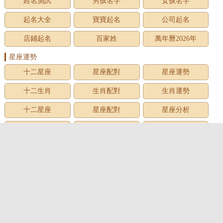
姓名測試
男孩名字
女孩名字
起名大全
寶寶起名
公司起名
店鋪起名
百家姓
萬年曆2026年
星座運勢
十二星座
星座配對
星座運勢
十二生肖
生肖配對
生肖運勢
十二星座
星座配對
星座分析
星座星象
星座運勢
星座查詢
星座日期
12星座
星座生日
星座月份
星座性格
上升星座
牡羊座
金牛座
雙子座
巨蟹座
獅子座
處女座