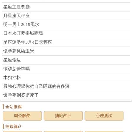
星座主題餐廳
月星座天秤座
明一居士2019風水
日本永旺夢樂城商場
星座運勢年5月4日天秤座
懷孕夢見給玉米
星座命运
懷孕胎夢準嗎
木狗性格
最強心理學你把自己隱藏的有多深
懷孕夢到婆婆死了
全站推薦
周公解夢
抽籤占卜
心理測試
抽籤算命