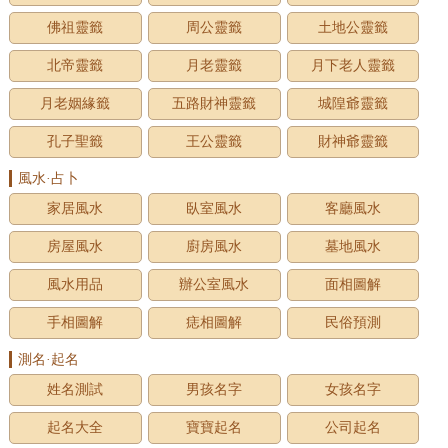
佛祖靈籤
周公靈籤
土地公靈籤
北帝靈籤
月老靈籤
月下老人靈籤
月老姻緣籤
五路財神靈籤
城隍爺靈籤
孔子聖籤
王公靈籤
財神爺靈籤
風水·占卜
家居風水
臥室風水
客廳風水
房屋風水
廚房風水
墓地風水
風水用品
辦公室風水
面相圖解
手相圖解
痣相圖解
民俗預測
測名·起名
姓名測試
男孩名字
女孩名字
起名大全
寶寶起名
公司起名