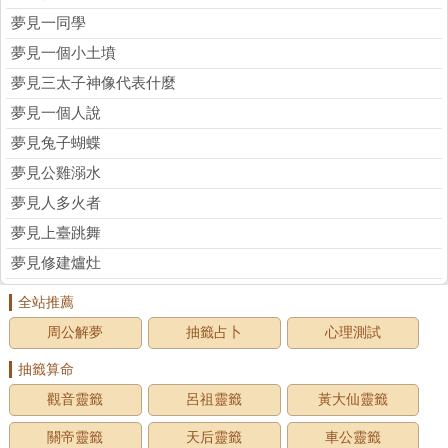
夢見一同學
夢見一個小土墳
夢見三太子神像代表什麼
夢見一個人說
夢見兔子蝴蝶
夢見公雞溺水
夢見人多火者
夢見上臺跳舞
夢見修建爐灶
全站推薦
周公解夢
抽籤占卜
心理測試
抽籤算命
觀音靈籤
呂祖靈籤
黃大仙靈籤
關帝靈籤
天后靈籤
車公靈籤