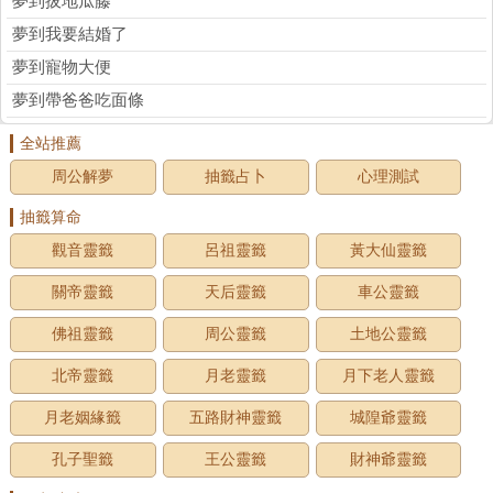
夢到拔地瓜藤
夢到我要結婚了
夢到寵物大便
夢到帶爸爸吃面條
全站推薦
周公解夢
抽籤占卜
心理測試
抽籤算命
觀音靈籤
呂祖靈籤
黃大仙靈籤
關帝靈籤
天后靈籤
車公靈籤
佛祖靈籤
周公靈籤
土地公靈籤
北帝靈籤
月老靈籤
月下老人靈籤
月老姻緣籤
五路財神靈籤
城隍爺靈籤
孔子聖籤
王公靈籤
財神爺靈籤