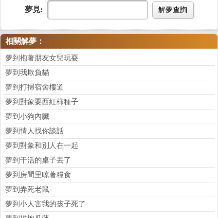
夢見:
解夢查詢
相關解夢：
夢到抱著朋友女兒玩耍
夢到我欺負貓
夢到打掃宿舍樓道
夢到對象要西紅柿種子
夢到小狗內臟
夢到情人找你談話
夢到對象和別人在一起
夢到干活的桌子丟了
夢到房間里晾著糧食
夢到弄死老鼠
夢到小人害我的孩子死了