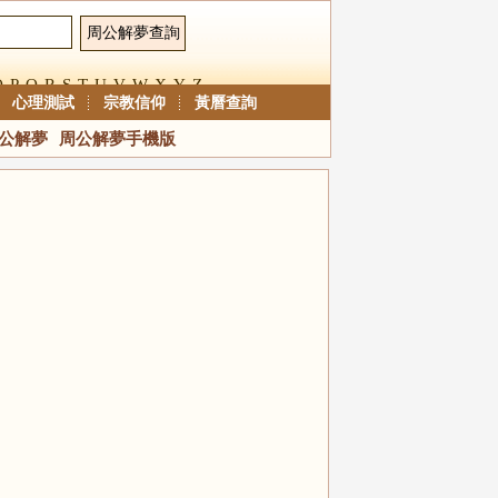
O
P
Q
R
S
T
U
V
W
X
Y
Z
心理測試
宗教信仰
黃曆查詢
公解夢
周公解夢手機版