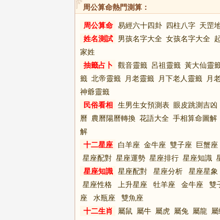
周公算命熱門測算：
周公算命
易經六十四卦
四柱八字
天罡
姓名測試
男孩名字大全
女孩名字大全
家姓
抽籤占卜
觀音靈籤
呂祖靈籤
黃大仙靈
籤
北帝靈籤
月老靈籤
月下老人靈籤
月
神爺靈籤
民俗看相
生男生女預測表
眼皮跳測吉凶
曆
農曆陽曆轉換
花語大全
手相算命圖解
解
十二星座
白羊座
金牛座
雙子座
巨蟹座
星座配對
星座運勢
星座排行
星座知識
星座知識
星座配對
星座分析
星座星象
星座性格
上升星座
牡羊座
金牛座
雙
座
水瓶座
雙魚座
十二生肖
屬鼠
屬牛
屬虎
屬兔
屬龍
屬