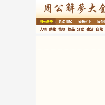
周公解夢
姓名測試
抽籤占卜
民俗
人物
動物
植物
物品
活動
生活
自然