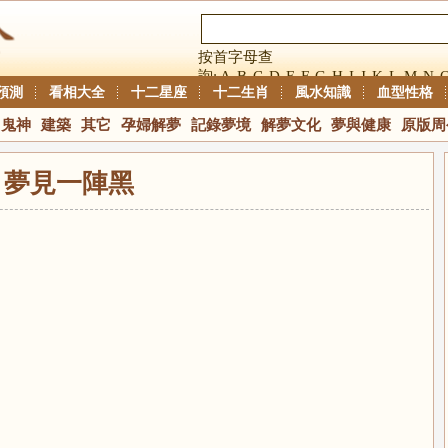
按首字母查
詢:
A
B
C
D
E
F
G
H
I
J
K
L
M
N
預測
看相大全
十二星座
十二生肖
風水知識
血型性格
鬼神
建築
其它
孕婦解夢
記錄夢境
解夢文化
夢與健康
原版周
夢見一陣黑