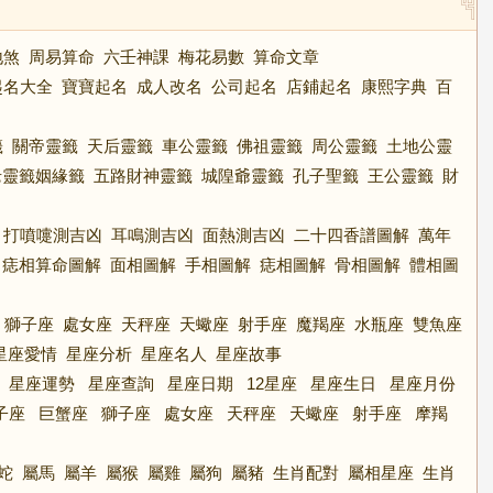
地煞
周易算命
六壬神課
梅花易數
算命文章
起名大全
寶寶起名
成人改名
公司起名
店鋪起名
康熙字典
百
籤
關帝靈籤
天后靈籤
車公靈籤
佛祖靈籤
周公靈籤
土地公靈
老靈籤姻緣籤
五路財神靈籤
城隍爺靈籤
孔子聖籤
王公靈籤
財
打噴嚏測吉凶
耳鳴測吉凶
面熱測吉凶
二十四香譜圖解
萬年
痣相算命圖解
面相圖解
手相圖解
痣相圖解
骨相圖解
體相圖
獅子座
處女座
天秤座
天蠍座
射手座
魔羯座
水瓶座
雙魚座
星座愛情
星座分析
星座名人
星座故事
星座運勢
星座查詢
星座日期
12星座
星座生日
星座月份
子座
巨蟹座
獅子座
處女座
天秤座
天蠍座
射手座
摩羯
蛇
屬馬
屬羊
屬猴
屬雞
屬狗
屬豬
生肖配對
屬相星座
生肖