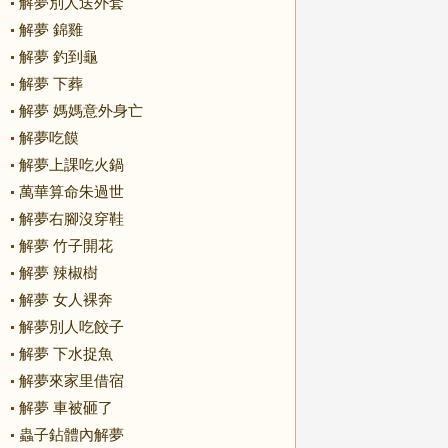
解夢別人送外套
解夢 錦雞
解夢 釣到龜
解夢 下葬
解夢 媽媽意外身亡
解夢吃饃
解夢上課吃火鍋
萬華算命朱過世
解夢右腳沒穿鞋
解夢 竹子開花
解夢 辣椒樹
解夢 女人裸奔
解夢別人吃餃子
解夢 下水捉魚
解夢來家里借宿
解夢 車被砸了
蟲子鉆體內解夢