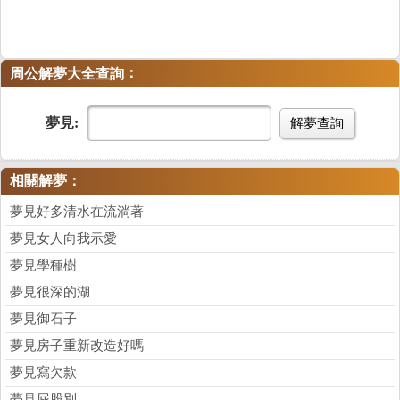
：
周公解夢大全查詢
夢見:
解夢查詢
相關解夢：
夢見好多清水在流淌著
夢見女人向我示愛
夢見學種樹
夢見很深的湖
夢見御石子
夢見房子重新改造好嗎
夢見寫欠款
夢見屁股別