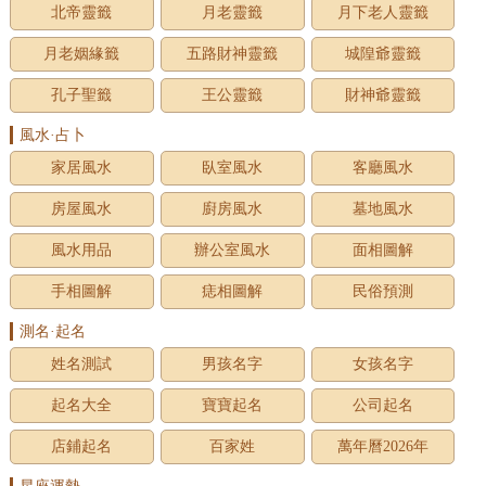
北帝靈籤
月老靈籤
月下老人靈籤
月老姻緣籤
五路財神靈籤
城隍爺靈籤
孔子聖籤
王公靈籤
財神爺靈籤
風水·占卜
家居風水
臥室風水
客廳風水
房屋風水
廚房風水
墓地風水
風水用品
辦公室風水
面相圖解
手相圖解
痣相圖解
民俗預測
測名·起名
姓名測試
男孩名字
女孩名字
起名大全
寶寶起名
公司起名
店鋪起名
百家姓
萬年曆2026年