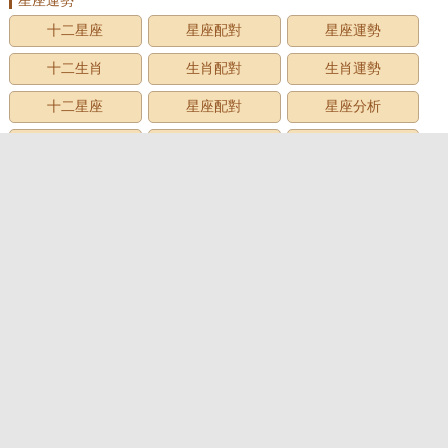
星座運勢
十二星座
星座配對
星座運勢
十二生肖
生肖配對
生肖運勢
十二星座
星座配對
星座分析
星座星象
星座運勢
星座查詢
星座日期
12星座
星座生日
星座月份
星座性格
上升星座
牡羊座
金牛座
雙子座
巨蟹座
獅子座
處女座
天秤座
天蠍座
射手座
摩羯座
水瓶座
雙魚座
心理測試
心理測試
愛情測試
性格測試