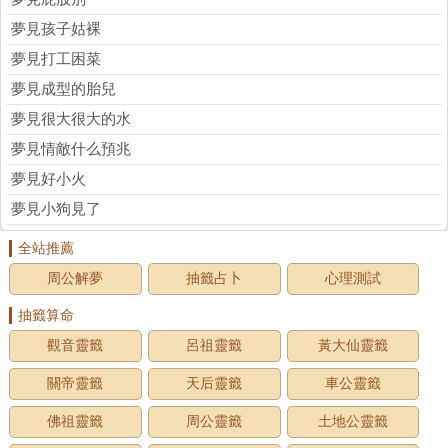
夢見孩子姑裸
夢見打工困菜
夢見成型的胎兒
夢見很大很大的水
夢見情敵什么預兆
夢見好小火
夢見小狗見了
全站推薦
周公解夢
抽籤占卜
心理測試
抽籤算命
觀音靈籤
呂祖靈籤
黃大仙靈籤
關帝靈籤
天后靈籤
車公靈籤
佛祖靈籤
周公靈籤
土地公靈籤