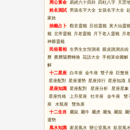
周公算命
易經六十四卦
四柱八字
天罡
姓名測試
男孩名字大全
女孩名字大全
家姓
抽籤占卜
觀音靈籤
呂祖靈籤
黃大仙靈
籤
北帝靈籤
月老靈籤
月下老人靈籤
月
神爺靈籤
民俗看相
生男生女預測表
眼皮跳測吉凶
曆
農曆陽曆轉換
花語大全
手相算命圖解
解
十二星座
白羊座
金牛座
雙子座
巨蟹座
星座配對
星座運勢
星座排行
星座知識
星座知識
星座配對
星座分析
星座星象
星座性格
上升星座
牡羊座
金牛座
雙
座
水瓶座
雙魚座
十二生肖
屬鼠
屬牛
屬虎
屬兔
屬龍
屬
運勢
風水知識
家居風水
辦公室風水
臥室風