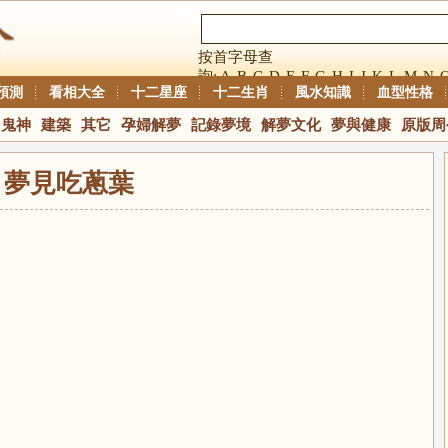
按首字母查
詢:
A
B
C
D
E
F
G
H
I
J
K
L
M
N
預測
看相大全
十二星座
十二生肖
風水知識
血型性格
鬼神
建築
其它
孕婦解夢
記錄夢境
解夢文化
夢與健康
原版周
夢見吃蔥葉