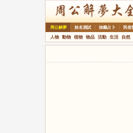
周公解夢
姓名測試
抽籤占卜
民俗
人物
動物
植物
物品
活動
生活
自然