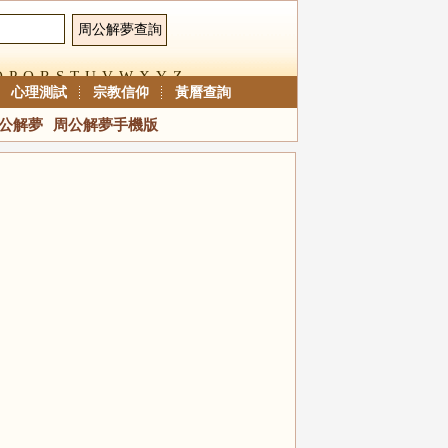
O
P
Q
R
S
T
U
V
W
X
Y
Z
心理測試
宗教信仰
黃曆查詢
公解夢
周公解夢手機版