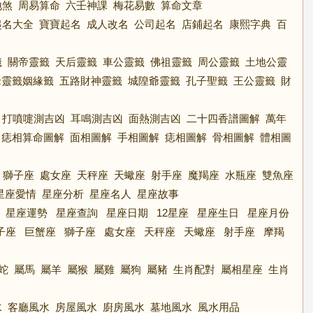
地煞
周易算命
六壬神課
梅花易數
算命文章
起名大全
寶寶起名
成人改名
公司起名
店鋪起名
康熙字典
百
籤
關帝靈籤
天后靈籤
車公靈籤
佛祖靈籤
周公靈籤
土地公靈
老靈籤姻緣籤
五路財神靈籤
城隍爺靈籤
孔子聖籤
王公靈籤
財
打噴嚏測吉凶
耳鳴測吉凶
面熱測吉凶
二十四香譜圖解
萬年
痣相算命圖解
面相圖解
手相圖解
痣相圖解
骨相圖解
體相圖
獅子座
處女座
天秤座
天蠍座
射手座
魔羯座
水瓶座
雙魚座
星座愛情
星座分析
星座名人
星座故事
星座運勢
星座查詢
星座日期
12星座
星座生日
星座月份
子座
巨蟹座
獅子座
處女座
天秤座
天蠍座
射手座
摩羯
蛇
屬馬
屬羊
屬猴
屬雞
屬狗
屬豬
生肖配對
屬相星座
生肖
水
客廳風水
房屋風水
廚房風水
墓地風水
風水用品