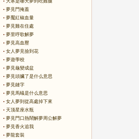
大寒是哪天夢到吃雞腿
夢見門掩蓋
夢魘紅椒血量
夢見雞在住處
夢里哼歌解夢
夢見高血壓
女人夢見撿到花
夢遊學校
夢見龜變成盆
夢見頭臟了是什么意思
夢見鏈字
夢見馬蟻是什么意思
女人夢到從高處掉下來
天顶星座水瓶
夢見門口熱鬧解夢周公解夢
夢見香火追我
夢龍套裝