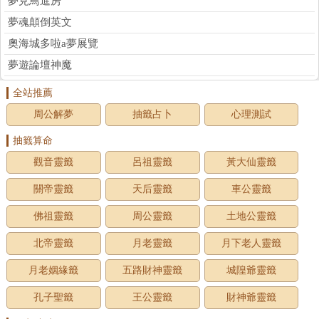
夢見鳥進房
夢魂顛倒英文
奧海城多啦a夢展覽
夢遊論壇神魔
全站推薦
周公解夢
抽籤占卜
心理測試
抽籤算命
觀音靈籤
呂祖靈籤
黃大仙靈籤
關帝靈籤
天后靈籤
車公靈籤
佛祖靈籤
周公靈籤
土地公靈籤
北帝靈籤
月老靈籤
月下老人靈籤
月老姻緣籤
五路財神靈籤
城隍爺靈籤
孔子聖籤
王公靈籤
財神爺靈籤