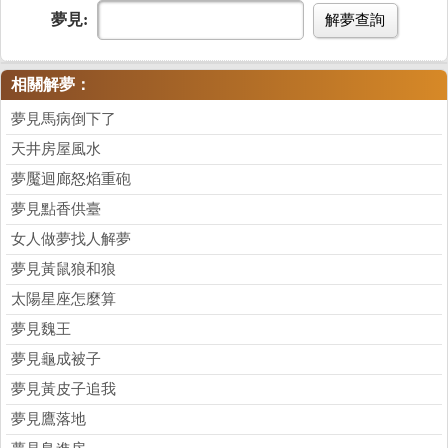
夢見:
解夢查詢
相關解夢：
夢見馬病倒下了
天井房屋風水
夢魘迴廊怒焰重砲
夢見點香供臺
女人做夢找人解夢
夢見黃鼠狼和狼
太陽星座怎麼算
夢見魏王
夢見龜成被子
夢見黃皮子追我
夢見鷹落地