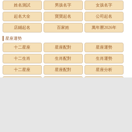
姓名測試
男孩名字
女孩名字
起名大全
寶寶起名
公司起名
店鋪起名
百家姓
萬年曆2026年
星座運勢
十二星座
星座配對
星座運勢
十二生肖
生肖配對
生肖運勢
十二星座
星座配對
星座分析
星座星象
星座運勢
星座查詢
星座日期
12星座
星座生日
星座月份
星座性格
上升星座
牡羊座
金牛座
雙子座
巨蟹座
獅子座
處女座