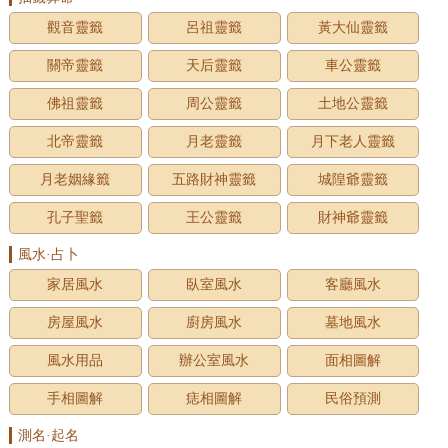
觀音靈籤
呂祖靈籤
黃大仙靈籤
關帝靈籤
天后靈籤
車公靈籤
佛祖靈籤
周公靈籤
土地公靈籤
北帝靈籤
月老靈籤
月下老人靈籤
月老姻緣籤
五路財神靈籤
城隍爺靈籤
孔子聖籤
王公靈籤
財神爺靈籤
風水·占卜
家居風水
臥室風水
客廳風水
房屋風水
廚房風水
墓地風水
風水用品
辦公室風水
面相圖解
手相圖解
痣相圖解
民俗預測
測名·起名