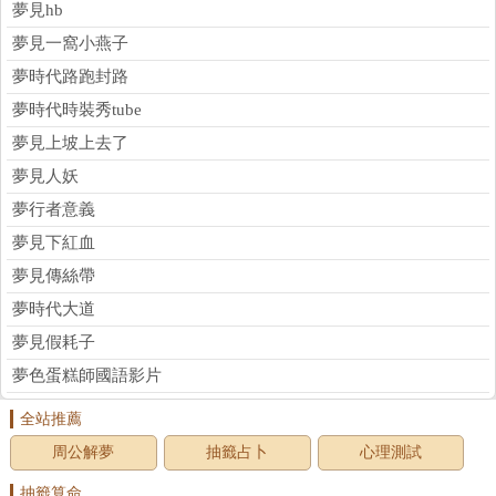
夢見hb
夢見一窩小燕子
夢時代路跑封路
夢時代時裝秀tube
夢見上坡上去了
夢見人妖
夢行者意義
夢見下紅血
夢見傳絲帶
夢時代大道
夢見假耗子
夢色蛋糕師國語影片
全站推薦
周公解夢
抽籤占卜
心理測試
抽籤算命