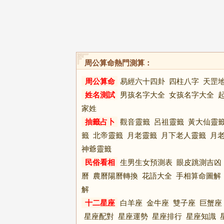
周公算命熱門測算：
周公算命
易經六十四卦
四柱八字
天罡
姓名測試
男孩名字大全
女孩名字大全
家姓
抽籤占卜
觀音靈籤
呂祖靈籤
黃大仙靈
籤
北帝靈籤
月老靈籤
月下老人靈籤
月
神爺靈籤
民俗看相
生男生女預測表
眼皮跳測吉凶
曆
農曆陽曆轉換
花語大全
手相算命圖解
解
十二星座
白羊座
金牛座
雙子座
巨蟹座
星座配對
星座運勢
星座排行
星座知識