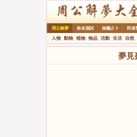
周公解夢
姓名測試
抽籤占卜
民俗
人物
動物
植物
物品
活動
生活
自然
夢見