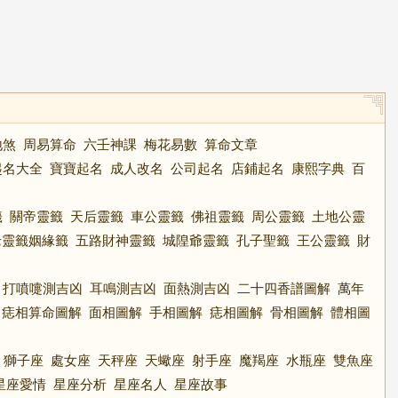
地煞
周易算命
六壬神課
梅花易數
算命文章
起名大全
寶寶起名
成人改名
公司起名
店鋪起名
康熙字典
百
籤
關帝靈籤
天后靈籤
車公靈籤
佛祖靈籤
周公靈籤
土地公靈
老靈籤姻緣籤
五路財神靈籤
城隍爺靈籤
孔子聖籤
王公靈籤
財
打噴嚏測吉凶
耳鳴測吉凶
面熱測吉凶
二十四香譜圖解
萬年
痣相算命圖解
面相圖解
手相圖解
痣相圖解
骨相圖解
體相圖
獅子座
處女座
天秤座
天蠍座
射手座
魔羯座
水瓶座
雙魚座
星座愛情
星座分析
星座名人
星座故事