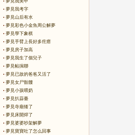
夢見我美甲
夢見我考字
夢見山后有水
夢見彩色小金魚周公解夢
夢見學下象棋
夢見手臂上長好多疙瘩
夢見房子加高
夢見我生了個兒子
夢見帖捥聯
夢見已故的爸爸又活了
夢見女尸骷髏
夢見小孩喂奶
夢見扒蒜臺
夢見寺廟矮了
夢見床開焊了
夢見婆婆吵架解夢
夢見寶寶吐了怎么回事