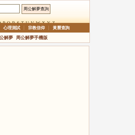
O
P
Q
R
S
T
U
V
W
X
Y
Z
心理測試
宗教信仰
黃曆查詢
公解夢
周公解夢手機版