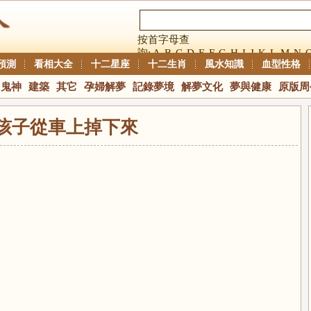
按首字母查
詢:
A
B
C
D
E
F
G
H
I
J
K
L
M
N
預測
看相大全
十二星座
十二生肖
風水知識
血型性格
鬼神
建築
其它
孕婦解夢
記錄夢境
解夢文化
夢與健康
原版周
孩子從車上掉下來