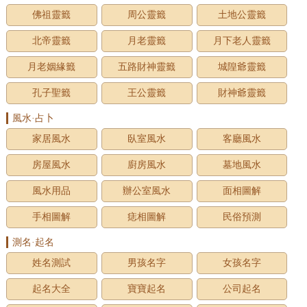
佛祖靈籤
周公靈籤
土地公靈籤
北帝靈籤
月老靈籤
月下老人靈籤
月老姻緣籤
五路財神靈籤
城隍爺靈籤
孔子聖籤
王公靈籤
財神爺靈籤
風水·占卜
家居風水
臥室風水
客廳風水
房屋風水
廚房風水
墓地風水
風水用品
辦公室風水
面相圖解
手相圖解
痣相圖解
民俗預測
測名·起名
姓名測試
男孩名字
女孩名字
起名大全
寶寶起名
公司起名