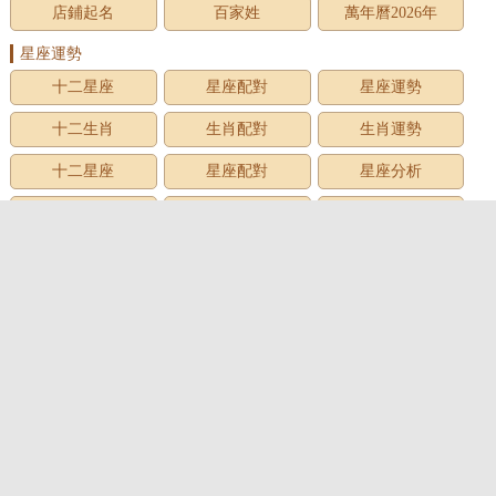
店鋪起名
百家姓
萬年曆2026年
星座運勢
十二星座
星座配對
星座運勢
十二生肖
生肖配對
生肖運勢
十二星座
星座配對
星座分析
星座星象
星座運勢
星座查詢
星座日期
12星座
星座生日
星座月份
星座性格
上升星座
牡羊座
金牛座
雙子座
巨蟹座
獅子座
處女座
天秤座
天蠍座
射手座
摩羯座
水瓶座
雙魚座