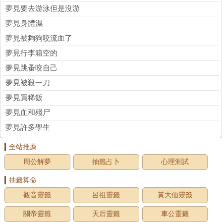
夢見要去游泳但是沒游
夢見身體濕
夢見被夠狗咬流血了
夢見行李箱空的
夢見跳蚤咬自己
夢見被殺一刀
夢見買稀飯
夢見血和殘尸
夢見許多學生
全站推薦
周公解夢
抽籤占卜
心理測試
抽籤算命
觀音靈籤
呂祖靈籤
黃大仙靈籤
關帝靈籤
天后靈籤
車公靈籤