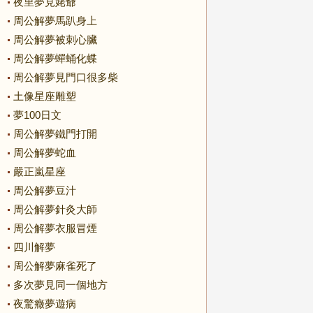
夜里夢見姥爺
周公解夢馬趴身上
周公解夢被刺心臟
周公解夢蟬蛹化蝶
周公解夢見門口很多柴
土像星座雕塑
夢100日文
周公解夢鐵門打開
周公解夢蛇血
嚴正嵐星座
周公解夢豆汁
周公解夢針灸大師
周公解夢衣服冒煙
四川解夢
周公解夢麻雀死了
多次夢見同一個地方
夜驚癥夢遊病