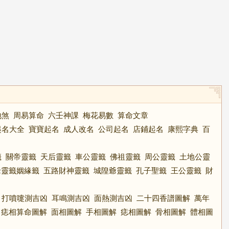
地煞
周易算命
六壬神課
梅花易數
算命文章
起名大全
寶寶起名
成人改名
公司起名
店鋪起名
康熙字典
百
籤
關帝靈籤
天后靈籤
車公靈籤
佛祖靈籤
周公靈籤
土地公靈
老靈籤姻緣籤
五路財神靈籤
城隍爺靈籤
孔子聖籤
王公靈籤
財
打噴嚏測吉凶
耳鳴測吉凶
面熱測吉凶
二十四香譜圖解
萬年
痣相算命圖解
面相圖解
手相圖解
痣相圖解
骨相圖解
體相圖