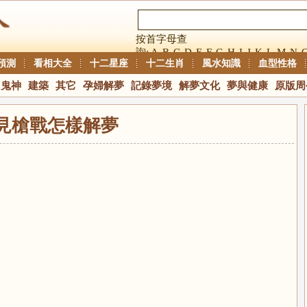
按首字母查
詢:
A
B
C
D
E
F
G
H
I
J
K
L
M
N
預測
看相大全
十二星座
十二生肖
風水知識
血型性格
鬼神
建築
其它
孕婦解夢
記錄夢境
解夢文化
夢與健康
原版周
見槍戰怎樣解夢