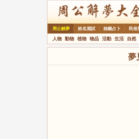
周公解夢
姓名測試
抽籤占卜
民俗
人物
動物
植物
物品
活動
生活
自然
夢