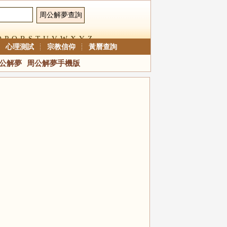
O
P
Q
R
S
T
U
V
W
X
Y
Z
心理測試
宗教信仰
黃曆查詢
公解夢
周公解夢手機版