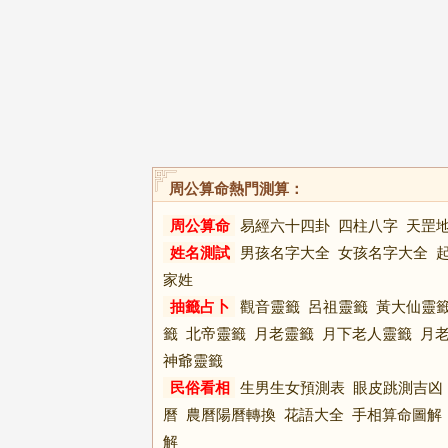
周公算命熱門測算：
周公算命
易經六十四卦
四柱八字
天罡
姓名測試
男孩名字大全
女孩名字大全
家姓
抽籤占卜
觀音靈籤
呂祖靈籤
黃大仙靈
籤
北帝靈籤
月老靈籤
月下老人靈籤
月
神爺靈籤
民俗看相
生男生女預測表
眼皮跳測吉凶
曆
農曆陽曆轉換
花語大全
手相算命圖解
解