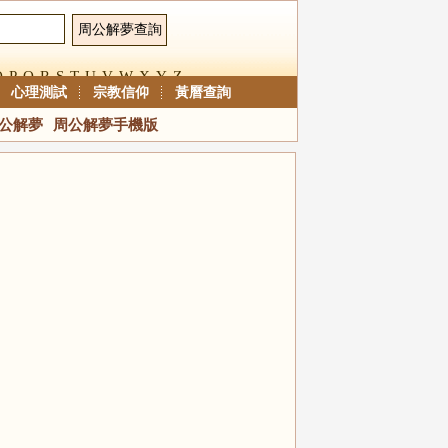
O
P
Q
R
S
T
U
V
W
X
Y
Z
心理測試
宗教信仰
黃曆查詢
公解夢
周公解夢手機版