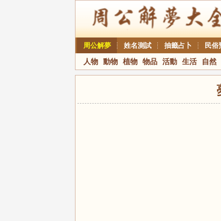
周公解夢
姓名測試
抽籤占卜
民俗
人物
動物
植物
物品
活動
生活
自然