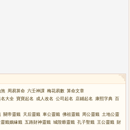
地煞
周易算命
六壬神課
梅花易數
算命文章
起名大全
寶寶起名
成人改名
公司起名
店鋪起名
康熙字典
百
籤
關帝靈籤
天后靈籤
車公靈籤
佛祖靈籤
周公靈籤
土地公靈
老靈籤姻緣籤
五路財神靈籤
城隍爺靈籤
孔子聖籤
王公靈籤
財