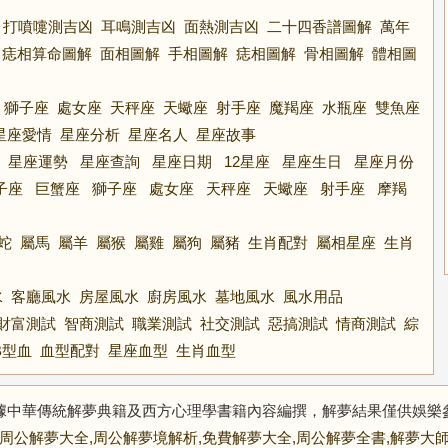
打噴嚏測吉凶
耳鳴測吉凶
面熱測吉凶
二十四香譜圖解
萬年
痣相算命圖解
面相圖解
手相圖解
痣相圖解
骨相圖解
體相圖
獅子座
處女座
天秤座
天蠍座
射手座
魔羯座
水瓶座
雙魚座
星座愛情
星座分析
星座名人
星座故事
星座運勢
星座查詢
星座日期
12星座
星座生日
星座月份
子座
巨蟹座
獅子座
處女座
天秤座
天蠍座
射手座
摩羯
蛇
屬馬
屬羊
屬猴
屬雞
屬狗
屬豬
生肖配對
屬相星座
生肖
水
客廳風水
房屋風水
廚房風水
墓地風水
風水用品
財富測試
智商測試
職業測試
社交測試
惡搞測試
情商測試
綜
B型血
血型配對
星座血型
生肖血型
據中華傳統解夢典籍及西方心理學書籍內容編撰，解夢結果僅供娛樂
周公解夢大全,周公解夢境解析,免費解夢大全,周公解夢全書,解夢大