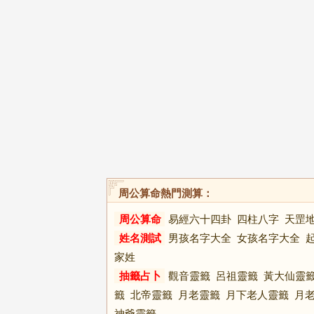
周公算命熱門測算：
周公算命
易經六十四卦
四柱八字
天罡
姓名測試
男孩名字大全
女孩名字大全
家姓
抽籤占卜
觀音靈籤
呂祖靈籤
黃大仙靈
籤
北帝靈籤
月老靈籤
月下老人靈籤
月
神爺靈籤