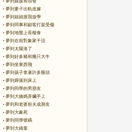
夢到妹妹剪頭發
夢到妻子出軌改嫁
夢到姐姐接我放學
夢到同事和顧客打架受傷
夢到地壟上長糧食
夢到在前對象家干活
夢到太陽洛了
夢到好多豬和幾只大牛
夢到坐東西飛
夢到孩子拿著許多饅頭
夢到嬋落到床上
夢到同學的男朋友
夢到大姨媽弄臟手上
夢到和老婆前夫成朋友
夢到大象死
夢到同學號碼
夢到大綠葉