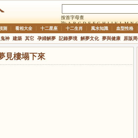
按首字母查
詢:
A
B
C
D
E
F
G
H
I
J
K
L
M
N
預測
看相大全
十二星座
十二生肖
風水知識
血型性格
鬼神
建築
其它
孕婦解夢
記錄夢境
解夢文化
夢與健康
原版周
夢見樓塌下來