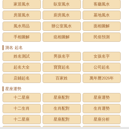
家居風水
臥室風水
客廳風水
房屋風水
廚房風水
墓地風水
風水用品
辦公室風水
面相圖解
手相圖解
痣相圖解
民俗預測
測名·起名
姓名測試
男孩名字
女孩名字
起名大全
寶寶起名
公司起名
店鋪起名
百家姓
萬年曆2026年
星座運勢
十二星座
星座配對
星座運勢
十二生肖
生肖配對
生肖運勢
十二星座
星座配對
星座分析