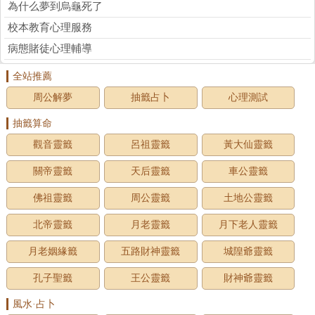
為什么夢到烏龜死了
校本教育心理服務
病態賭徒心理輔導
全站推薦
周公解夢
抽籤占卜
心理測試
抽籤算命
觀音靈籤
呂祖靈籤
黃大仙靈籤
關帝靈籤
天后靈籤
車公靈籤
佛祖靈籤
周公靈籤
土地公靈籤
北帝靈籤
月老靈籤
月下老人靈籤
月老姻緣籤
五路財神靈籤
城隍爺靈籤
孔子聖籤
王公靈籤
財神爺靈籤
風水·占卜