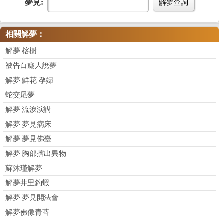
夢見:
解夢查詢
相關解夢：
解夢 楁樹
被告白癡人說夢
解夢 鮮花 孕婦
蛇交尾夢
解夢 流淚演講
解夢 夢見病床
解夢 夢見佛臺
解夢 胸部擠出異物
蘇沐瑾解夢
解夢井里釣蝦
解夢 夢見開法會
解夢佛像青苔