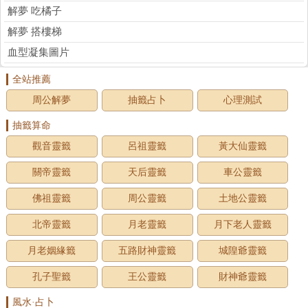
解夢 吃橘子
解夢 搭樓梯
血型凝集圖片
全站推薦
周公解夢
抽籤占卜
心理測試
抽籤算命
觀音靈籤
呂祖靈籤
黃大仙靈籤
關帝靈籤
天后靈籤
車公靈籤
佛祖靈籤
周公靈籤
土地公靈籤
北帝靈籤
月老靈籤
月下老人靈籤
月老姻緣籤
五路財神靈籤
城隍爺靈籤
孔子聖籤
王公靈籤
財神爺靈籤
風水·占卜