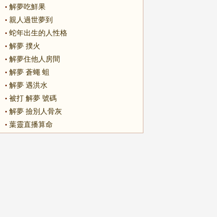
解夢吃鮮果
親人過世夢到
蛇年出生的人性格
解夢 撲火
解夢住他人房間
解夢 蒼蠅 蛆
解夢 遇洪水
被打 解夢 號碼
解夢 撿別人骨灰
葉靈直播算命