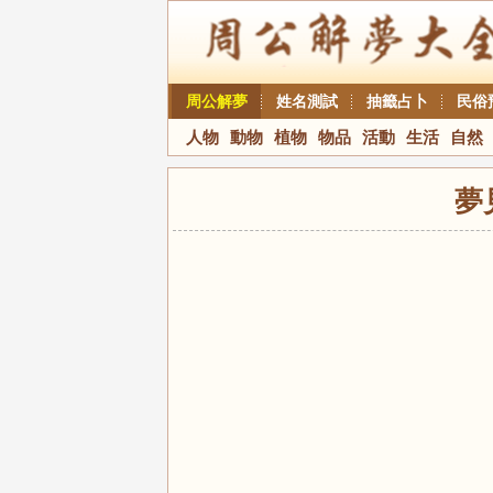
周公解夢
姓名測試
抽籤占卜
民俗
人物
動物
植物
物品
活動
生活
自然
夢