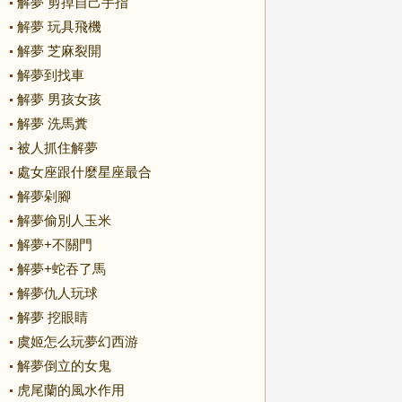
解夢 剪掉自己手指
解夢 玩具飛機
解夢 芝麻裂開
解夢到找車
解夢 男孩女孩
解夢 洗馬糞
被人抓住解夢
處女座跟什麼星座最合
解夢剁腳
解夢偷別人玉米
解夢+不關門
解夢+蛇吞了馬
解夢仇人玩球
解夢 挖眼睛
虞姬怎么玩夢幻西游
解夢倒立的女鬼
虎尾蘭的風水作用