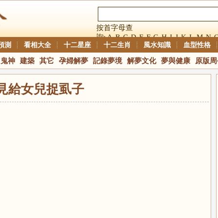
按首字母查
詢:
A
B
C
D
E
F
G
H
I
J
K
L
M
N
預測
看相大全
十二星座
十二生肖
風水知識
血型性格
鬼神
建築
其它
孕婦解夢
記錄夢境
解夢文化
夢與健康
原版周
見給女兒捉虱子