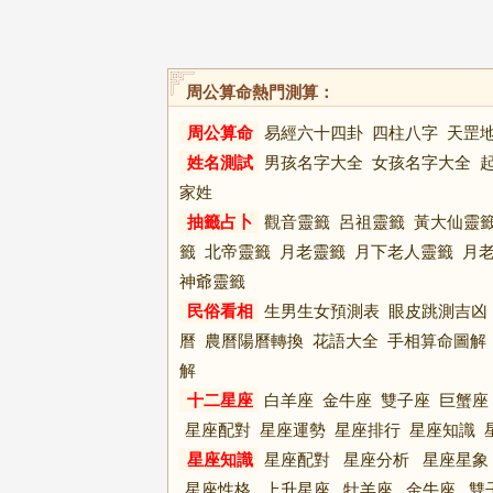
周公算命熱門測算：
周公算命
易經六十四卦
四柱八字
天罡
姓名測試
男孩名字大全
女孩名字大全
家姓
抽籤占卜
觀音靈籤
呂祖靈籤
黃大仙靈
籤
北帝靈籤
月老靈籤
月下老人靈籤
月
神爺靈籤
民俗看相
生男生女預測表
眼皮跳測吉凶
曆
農曆陽曆轉換
花語大全
手相算命圖解
解
十二星座
白羊座
金牛座
雙子座
巨蟹座
星座配對
星座運勢
星座排行
星座知識
星座知識
星座配對
星座分析
星座星象
星座性格
上升星座
牡羊座
金牛座
雙