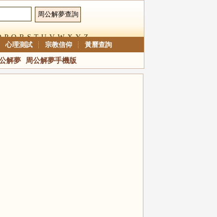
O
P
Q
R
S
T
U
V
W
X
Y
Z
心理測試
宗教信仰
黃曆查詢
公解夢
周公解夢手機版