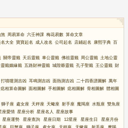
地煞
周易算命
六壬神課
梅花易數
算命文章
起名大全
寶寶起名
成人改名
公司起名
店鋪起名
康熙字典
百
籤
關帝靈籤
天后靈籤
車公靈籤
佛祖靈籤
周公靈籤
土地公靈
老靈籤姻緣籤
五路財神靈籤
城隍爺靈籤
孔子聖籤
王公靈籤
財
打噴嚏測吉凶
耳鳴測吉凶
面熱測吉凶
二十四香譜圖解
萬年
痣相算命圖解
面相圖解
手相圖解
痣相圖解
骨相圖解
體相圖
獅子座
處女座
天秤座
天蠍座
射手座
魔羯座
水瓶座
雙魚座
星座愛情
星座分析
星座名人
星座故事
星座運勢
星座查詢
星座日期
12星座
星座生日
星座月份
子座
巨蟹座
獅子座
處女座
天秤座
天蠍座
射手座
摩羯