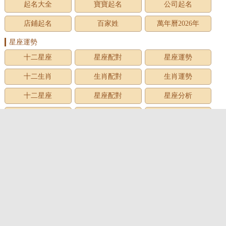
起名大全
寶寶起名
公司起名
店鋪起名
百家姓
萬年曆2026年
星座運勢
十二星座
星座配對
星座運勢
十二生肖
生肖配對
生肖運勢
十二星座
星座配對
星座分析
星座星象
星座運勢
星座查詢
星座日期
12星座
星座生日
星座月份
星座性格
上升星座
牡羊座
金牛座
雙子座
巨蟹座
獅子座
處女座
天秤座
天蠍座
射手座