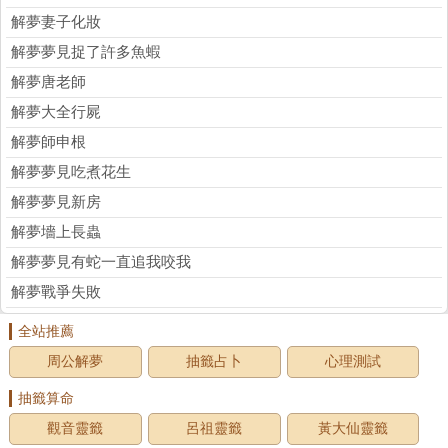
解夢妻子化妝
解夢夢見捉了許多魚蝦
解夢唐老師
解夢大全行屍
解夢師申根
解夢夢見吃煮花生
解夢夢見新房
解夢墻上長蟲
解夢夢見有蛇一直追我咬我
解夢戰爭失敗
全站推薦
周公解夢
抽籤占卜
心理測試
抽籤算命
觀音靈籤
呂祖靈籤
黃大仙靈籤