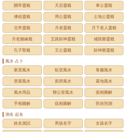
關帝靈籤
天后靈籤
車公靈籤
佛祖靈籤
周公靈籤
土地公靈籤
北帝靈籤
月老靈籤
月下老人靈籤
月老姻緣籤
五路財神靈籤
城隍爺靈籤
孔子聖籤
王公靈籤
財神爺靈籤
風水·占卜
家居風水
臥室風水
客廳風水
房屋風水
廚房風水
墓地風水
風水用品
辦公室風水
面相圖解
手相圖解
痣相圖解
民俗預測
測名·起名
姓名測試
男孩名字
女孩名字