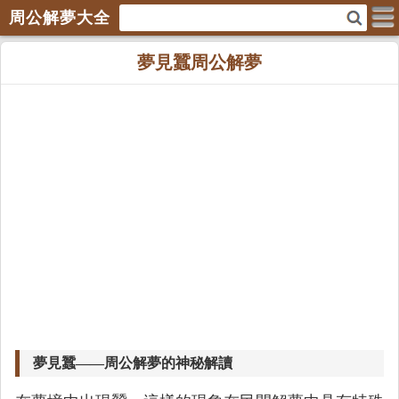
周公解夢大全
夢見蠶周公解夢
夢見蠶——周公解夢的神秘解讀