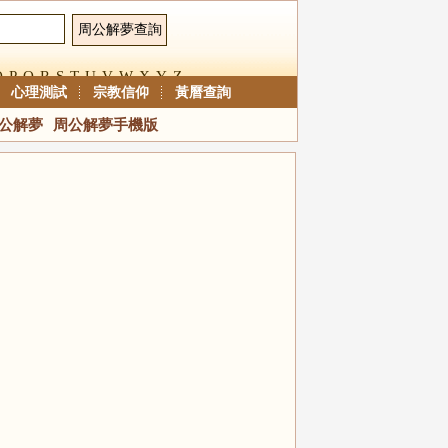
O
P
Q
R
S
T
U
V
W
X
Y
Z
心理測試
宗教信仰
黃曆查詢
公解夢
周公解夢手機版