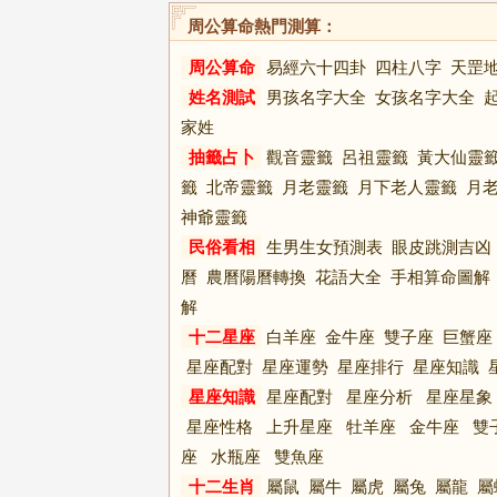
周公算命熱門測算：
周公算命
易經六十四卦
四柱八字
天罡
姓名測試
男孩名字大全
女孩名字大全
家姓
抽籤占卜
觀音靈籤
呂祖靈籤
黃大仙靈
籤
北帝靈籤
月老靈籤
月下老人靈籤
月
神爺靈籤
民俗看相
生男生女預測表
眼皮跳測吉凶
曆
農曆陽曆轉換
花語大全
手相算命圖解
解
十二星座
白羊座
金牛座
雙子座
巨蟹座
星座配對
星座運勢
星座排行
星座知識
星座知識
星座配對
星座分析
星座星象
星座性格
上升星座
牡羊座
金牛座
雙
座
水瓶座
雙魚座
十二生肖
屬鼠
屬牛
屬虎
屬兔
屬龍
屬