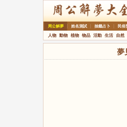
周公解夢
姓名測試
抽籤占卜
民俗
人物
動物
植物
物品
活動
生活
自然
夢