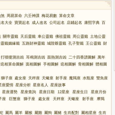
地煞
周易算命
六壬神課
梅花易數
算命文章
起名大全
寶寶起名
成人改名
公司起名
店鋪起名
康熙字典
百
籤
關帝靈籤
天后靈籤
車公靈籤
佛祖靈籤
周公靈籤
土地公靈
老靈籤姻緣籤
五路財神靈籤
城隍爺靈籤
孔子聖籤
王公靈籤
財
打噴嚏測吉凶
耳鳴測吉凶
面熱測吉凶
二十四香譜圖解
萬年
痣相算命圖解
面相圖解
手相圖解
痣相圖解
骨相圖解
體相圖
獅子座
處女座
天秤座
天蠍座
射手座
魔羯座
水瓶座
雙魚座
星座愛情
星座分析
星座名人
星座故事
星座運勢
星座查詢
星座日期
12星座
星座生日
星座月份
子座
巨蟹座
獅子座
處女座
天秤座
天蠍座
射手座
摩羯
蛇
屬馬
屬羊
屬猴
屬雞
屬狗
屬豬
生肖配對
屬相星座
生肖