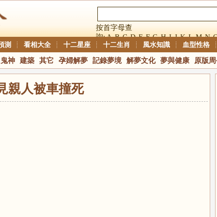
按首字母查
詢:
A
B
C
D
E
F
G
H
I
J
K
L
M
N
預測
看相大全
十二星座
十二生肖
風水知識
血型性格
鬼神
建築
其它
孕婦解夢
記錄夢境
解夢文化
夢與健康
原版周
見親人被車撞死