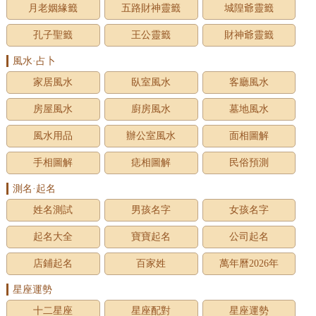
月老姻緣籤
五路財神靈籤
城隍爺靈籤
孔子聖籤
王公靈籤
財神爺靈籤
風水·占卜
家居風水
臥室風水
客廳風水
房屋風水
廚房風水
墓地風水
風水用品
辦公室風水
面相圖解
手相圖解
痣相圖解
民俗預測
測名·起名
姓名測試
男孩名字
女孩名字
起名大全
寶寶起名
公司起名
店鋪起名
百家姓
萬年曆2026年
星座運勢
十二星座
星座配對
星座運勢