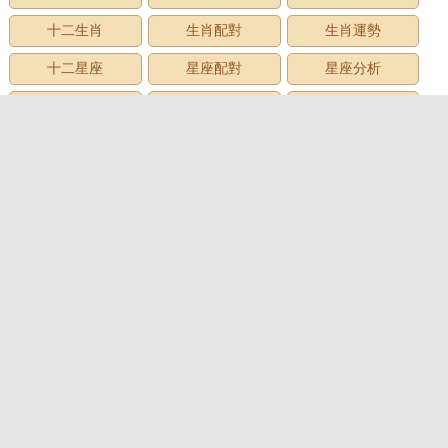
十二生肖
生肖配對
生肖運勢
十二星座
星座配對
星座分析
星座星象
星座運勢
星座查詢
星座日期
12星座
星座生日
星座月份
星座性格
上升星座
牡羊座
金牛座
雙子座
巨蟹座
獅子座
處女座
天秤座
天蠍座
射手座
摩羯座
水瓶座
雙魚座
心理測試
心理測試
愛情測試
性格測試
趣味測試
財富測試
智商測試