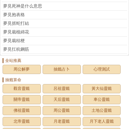
夢見死神是什么意思
夢見抱表格
夢見抓蛇打結
夢見栽植綿花
夢見栽桔梗
夢見扛杭鋼筋
全站推薦
周公解夢
抽籤占卜
心理測試
抽籤算命
觀音靈籤
呂祖靈籤
黃大仙靈籤
關帝靈籤
天后靈籤
車公靈籤
佛祖靈籤
周公靈籤
土地公靈籤
北帝靈籤
月老靈籤
月下老人靈籤