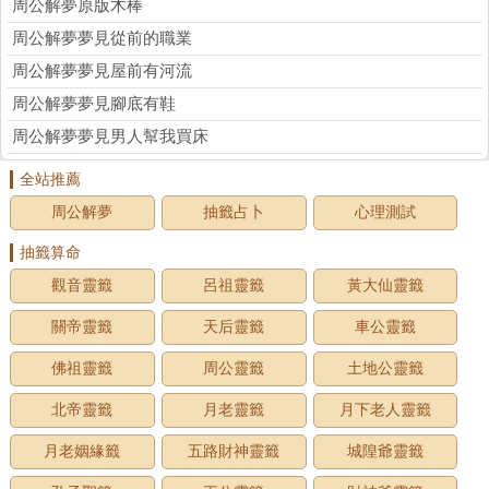
周公解夢原版木棒
周公解夢夢見從前的職業
周公解夢夢見屋前有河流
周公解夢夢見腳底有鞋
周公解夢夢見男人幫我買床
全站推薦
周公解夢
抽籤占卜
心理測試
抽籤算命
觀音靈籤
呂祖靈籤
黃大仙靈籤
關帝靈籤
天后靈籤
車公靈籤
佛祖靈籤
周公靈籤
土地公靈籤
北帝靈籤
月老靈籤
月下老人靈籤
月老姻緣籤
五路財神靈籤
城隍爺靈籤