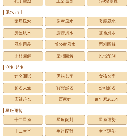
孔子聖籤
王公靈籤
財神爺靈籤
風水·占卜
家居風水
臥室風水
客廳風水
房屋風水
廚房風水
墓地風水
風水用品
辦公室風水
面相圖解
手相圖解
痣相圖解
民俗預測
測名·起名
姓名測試
男孩名字
女孩名字
起名大全
寶寶起名
公司起名
店鋪起名
百家姓
萬年曆2026年
星座運勢
十二星座
星座配對
星座運勢
十二生肖
生肖配對
生肖運勢