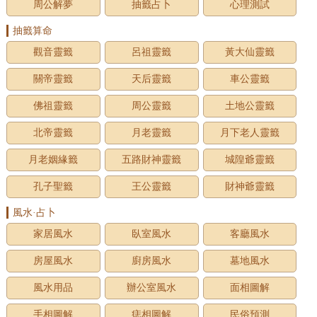
周公解夢
抽籤占卜
心理測試
抽籤算命
觀音靈籤
呂祖靈籤
黃大仙靈籤
關帝靈籤
天后靈籤
車公靈籤
佛祖靈籤
周公靈籤
土地公靈籤
北帝靈籤
月老靈籤
月下老人靈籤
月老姻緣籤
五路財神靈籤
城隍爺靈籤
孔子聖籤
王公靈籤
財神爺靈籤
風水·占卜
家居風水
臥室風水
客廳風水
房屋風水
廚房風水
墓地風水
風水用品
辦公室風水
面相圖解
手相圖解
痣相圖解
民俗預測