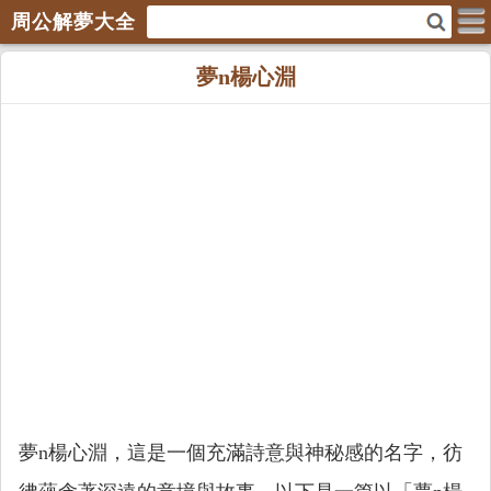
周公解夢大全
夢n楊心淵
夢n楊心淵，這是一個充滿詩意與神秘感的名字，彷