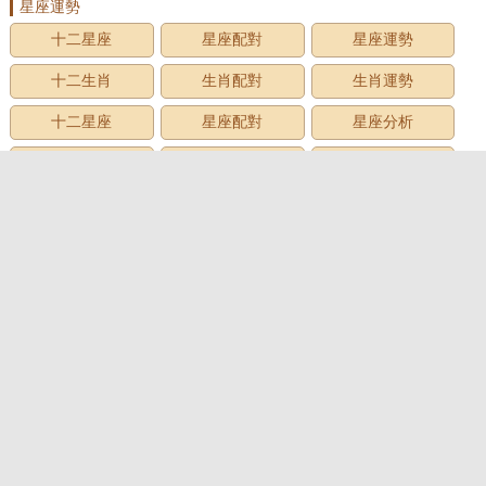
星座運勢
十二星座
星座配對
星座運勢
十二生肖
生肖配對
生肖運勢
十二星座
星座配對
星座分析
星座星象
星座運勢
星座查詢
星座日期
12星座
星座生日
星座月份
星座性格
上升星座
牡羊座
金牛座
雙子座
巨蟹座
獅子座
處女座
天秤座
天蠍座
射手座
摩羯座
水瓶座
雙魚座
心理測試
心理測試
愛情測試
性格測試