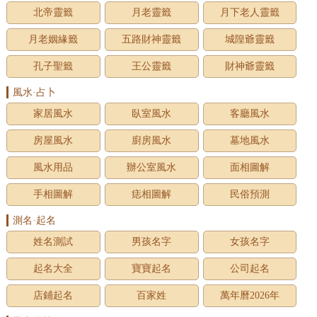
北帝靈籤
月老靈籤
月下老人靈籤
月老姻緣籤
五路財神靈籤
城隍爺靈籤
孔子聖籤
王公靈籤
財神爺靈籤
風水·占卜
家居風水
臥室風水
客廳風水
房屋風水
廚房風水
墓地風水
風水用品
辦公室風水
面相圖解
手相圖解
痣相圖解
民俗預測
測名·起名
姓名測試
男孩名字
女孩名字
起名大全
寶寶起名
公司起名
店鋪起名
百家姓
萬年曆2026年