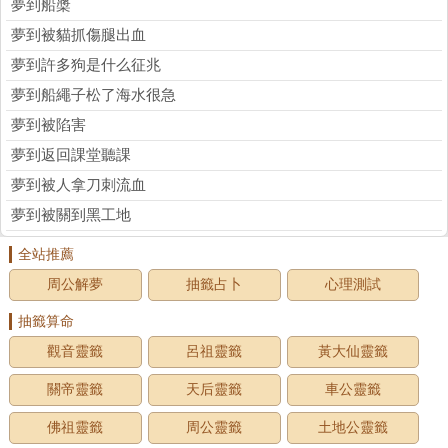
夢到船槳
夢到被貓抓傷腿出血
夢到許多狗是什么征兆
夢到船繩子松了海水很急
夢到被陷害
夢到返回課堂聽課
夢到被人拿刀刺流血
夢到被關到黑工地
全站推薦
周公解夢
抽籤占卜
心理測試
抽籤算命
觀音靈籤
呂祖靈籤
黃大仙靈籤
關帝靈籤
天后靈籤
車公靈籤
佛祖靈籤
周公靈籤
土地公靈籤