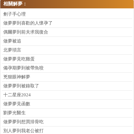
相關解夢：
劊子手心理
做夢夢到喜歡的人懷孕了
偶爾夢到前夫求我復合
做夢被追
北夢瑣言
做夢夢見吃雞蛋
備孕期夢到被帶魚咬
兇狠眼神解夢
做夢夢到被錄取了
十二星座2024
做夢夢見函數
劉夢光醫生
做夢夢到想買排骨吃
別人夢到我老公被打