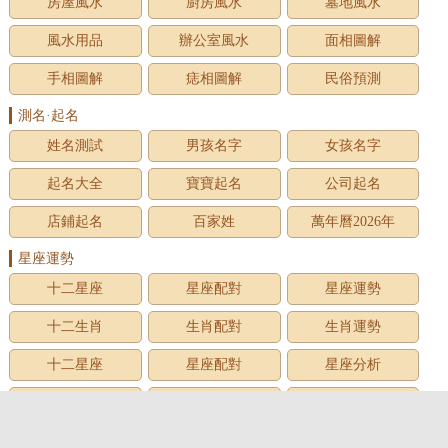
房屋風水
廚房風水
墓地風水
風水用品
辦公室風水
面相圖解
手相圖解
痣相圖解
民俗預測
測名·起名
姓名測試
男孩名字
女孩名字
起名大全
寶寶起名
公司起名
店鋪起名
百家姓
萬年曆2026年
星座運勢
十二星座
星座配對
星座運勢
十二生肖
生肖配對
生肖運勢
十二星座
星座配對
星座分析
星座星象
星座運勢
星座查詢
星座日期
12星座
星座生日