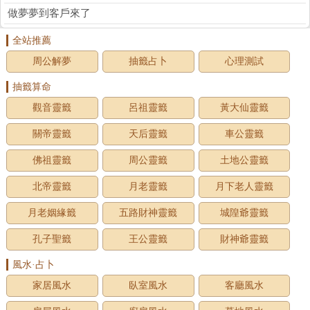
做夢夢到客戶來了
全站推薦
周公解夢
抽籤占卜
心理測試
抽籤算命
觀音靈籤
呂祖靈籤
黃大仙靈籤
關帝靈籤
天后靈籤
車公靈籤
佛祖靈籤
周公靈籤
土地公靈籤
北帝靈籤
月老靈籤
月下老人靈籤
月老姻緣籤
五路財神靈籤
城隍爺靈籤
孔子聖籤
王公靈籤
財神爺靈籤
風水·占卜
家居風水
臥室風水
客廳風水