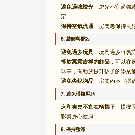
避免過強燈光
：燈光不宜過強
定。
保持空氣流通
：房間應保持良
6.
裝飾與擺設
避免過多玩具
：玩具過多容易
擺放寓意吉祥的飾品
：可以在
球等，有助於提升孩子的學業
避免尖銳物品
：房間內不宜擺
7.
避免橫樑壓頂
床和書桌不宜在橫樑下
：橫樑
影響身心健康。
8.
保持整潔