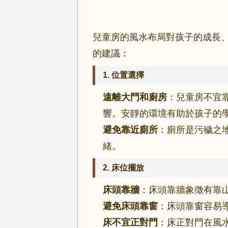
兒童房的風水布局對孩子的成長
的建議：
1.
位置選擇
遠離大門和廚房
：兒童房不宜
響。安靜的環境有助於孩子的
避免靠近廁所
：廁所是污穢之
緒。
2.
床位擺放
床頭靠牆
：床頭靠牆象徵有靠
避免床頭靠窗
：床頭靠窗容易
床不宜正對門
：床正對門在風