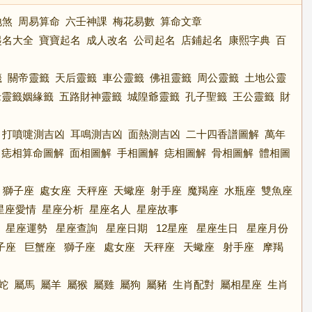
地煞
周易算命
六壬神課
梅花易數
算命文章
起名大全
寶寶起名
成人改名
公司起名
店鋪起名
康熙字典
百
籤
關帝靈籤
天后靈籤
車公靈籤
佛祖靈籤
周公靈籤
土地公靈
老靈籤姻緣籤
五路財神靈籤
城隍爺靈籤
孔子聖籤
王公靈籤
財
打噴嚏測吉凶
耳鳴測吉凶
面熱測吉凶
二十四香譜圖解
萬年
痣相算命圖解
面相圖解
手相圖解
痣相圖解
骨相圖解
體相圖
獅子座
處女座
天秤座
天蠍座
射手座
魔羯座
水瓶座
雙魚座
星座愛情
星座分析
星座名人
星座故事
星座運勢
星座查詢
星座日期
12星座
星座生日
星座月份
子座
巨蟹座
獅子座
處女座
天秤座
天蠍座
射手座
摩羯
蛇
屬馬
屬羊
屬猴
屬雞
屬狗
屬豬
生肖配對
屬相星座
生肖