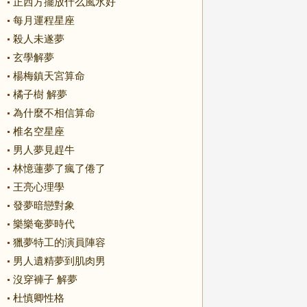
正西方擺放什么風水好
每月運程星座
殺人未遂夢
玄學解夢
楊梅鎮天宮算命
橘子樹 解夢
為什麼不相信算命
椎名空星座
男人夢見趕牛
林憶蓮夢了瘋了倦了
王亮心理學
發夢暗戀對象
樂樂奄夢時代
獵夢特工的演員陣容
男人遺精夢到肌肉男
沒穿褲子 解夢
杜慎卿性格