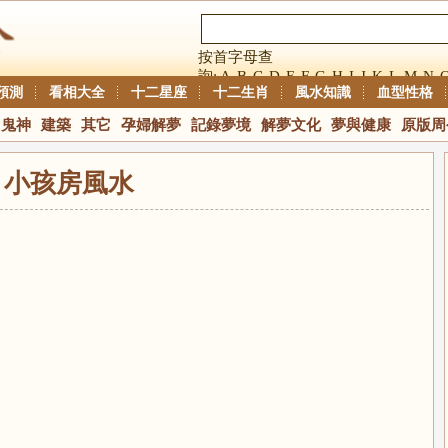
按首字母查
詢:
A
B
C
D
E
F
G
H
I
J
K
L
M
N
預測
看相大全
十二星座
十二生肖
風水知識
血型性格
鬼神
建築
其它
孕婦解夢
記錄夢境
解夢文化
夢與健康
原版周
小孩房風水