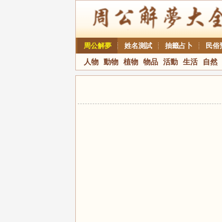
周公解夢
姓名測試
抽籤占卜
民俗
人物
動物
植物
物品
活動
生活
自然