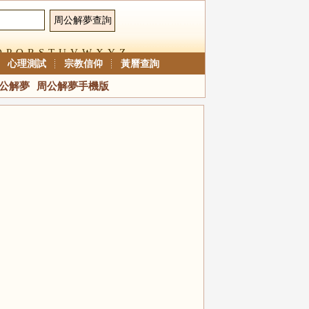
O
P
Q
R
S
T
U
V
W
X
Y
Z
心理測試
宗教信仰
黃曆查詢
公解夢
周公解夢手機版