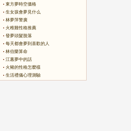
東方夢時空価格
生女孩會夢見什么
林夢萍警廣
火稚雞性格推薦
發夢頭髮脫落
每天都會夢到喜歡的人
林伯樂算命
江蕙夢中的話
火豬的性格怎麼樣
生活禮儀心理測驗