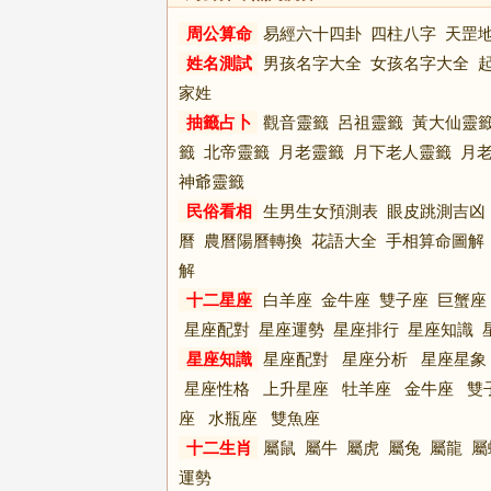
周公算命
易經六十四卦
四柱八字
天罡
姓名測試
男孩名字大全
女孩名字大全
家姓
抽籤占卜
觀音靈籤
呂祖靈籤
黃大仙靈
籤
北帝靈籤
月老靈籤
月下老人靈籤
月
神爺靈籤
民俗看相
生男生女預測表
眼皮跳測吉凶
曆
農曆陽曆轉換
花語大全
手相算命圖解
解
十二星座
白羊座
金牛座
雙子座
巨蟹座
星座配對
星座運勢
星座排行
星座知識
星座知識
星座配對
星座分析
星座星象
星座性格
上升星座
牡羊座
金牛座
雙
座
水瓶座
雙魚座
十二生肖
屬鼠
屬牛
屬虎
屬兔
屬龍
屬
運勢