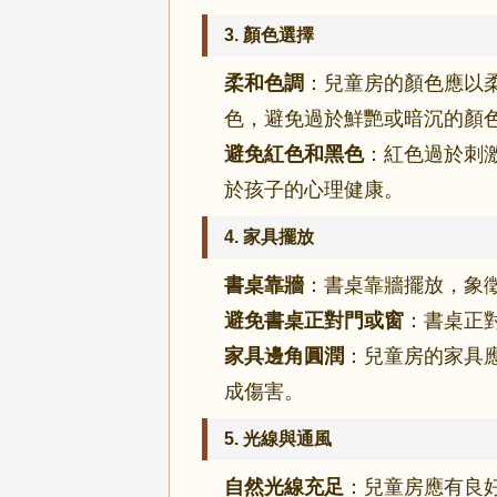
3.
顏色選擇
柔和色調
：兒童房的顏色應以
色，避免過於鮮艷或暗沉的顏
避免紅色和黑色
：紅色過於刺
於孩子的心理健康。
4.
家具擺放
書桌靠牆
：書桌靠牆擺放，象
避免書桌正對門或窗
：書桌正
家具邊角圓潤
：兒童房的家具
成傷害。
5.
光線與通風
自然光線充足
：兒童房應有良