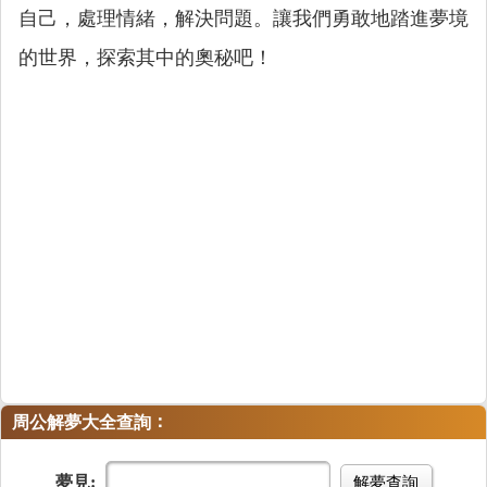
自己，處理情緒，解決問題。讓我們勇敢地踏進夢境
的世界，探索其中的奧秘吧！
：
周公解夢大全查詢
夢見:
解夢查詢