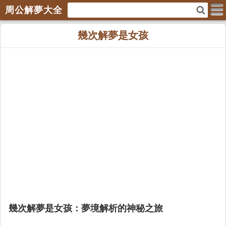
周公解夢大全
幾次解夢是女孩
幾次解夢是女孩：夢境解析的神秘之旅