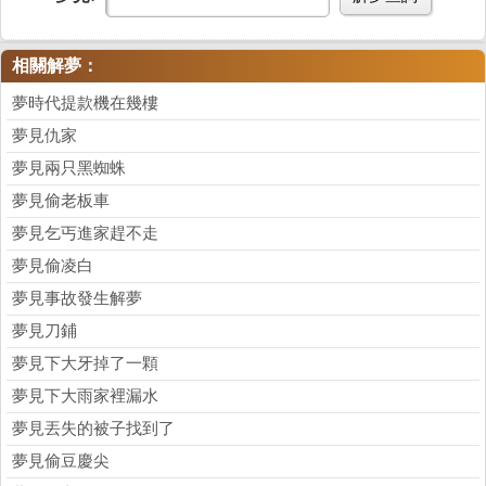
相關解夢：
夢時代提款機在幾樓
夢見仇家
夢見兩只黑蜘蛛
夢見偷老板車
夢見乞丐進家趕不走
夢見偷凌白
夢見事故發生解夢
夢見刀鋪
夢見下大牙掉了一顆
夢見下大雨家裡漏水
夢見丟失的被子找到了
夢見偷豆慶尖