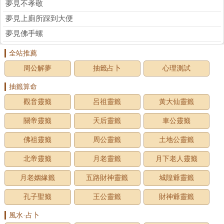
夢見不孝敬
夢見上廁所踩到大便
夢見佛手螺
全站推薦
周公解夢
抽籤占卜
心理測試
抽籤算命
觀音靈籤
呂祖靈籤
黃大仙靈籤
關帝靈籤
天后靈籤
車公靈籤
佛祖靈籤
周公靈籤
土地公靈籤
北帝靈籤
月老靈籤
月下老人靈籤
月老姻緣籤
五路財神靈籤
城隍爺靈籤
孔子聖籤
王公靈籤
財神爺靈籤
風水·占卜