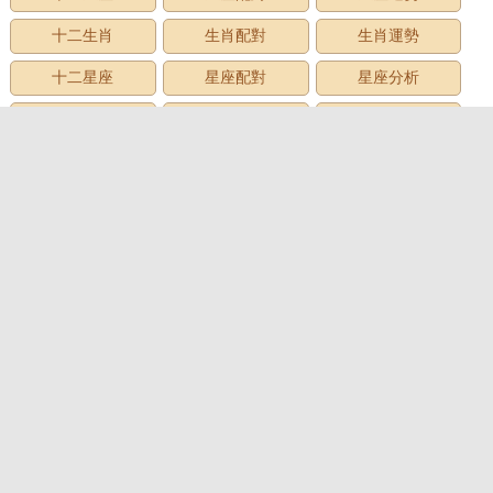
十二生肖
生肖配對
生肖運勢
十二星座
星座配對
星座分析
星座星象
星座運勢
星座查詢
星座日期
12星座
星座生日
星座月份
星座性格
上升星座
牡羊座
金牛座
雙子座
巨蟹座
獅子座
處女座
天秤座
天蠍座
射手座
摩羯座
水瓶座
雙魚座
心理測試
心理測試
愛情測試
性格測試
趣味測試
財富測試
智商測試