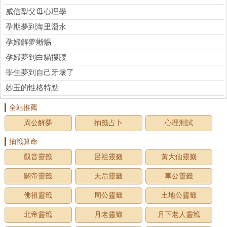
威信型父母心理學
孕期夢到海里潛水
孕婦解夢蜥蜴
孕婦夢到白貓摟腰
學生夢到自己牙壞了
妙玉的性格特點
全站推薦
周公解夢
抽籤占卜
心理測試
抽籤算命
觀音靈籤
呂祖靈籤
黃大仙靈籤
關帝靈籤
天后靈籤
車公靈籤
佛祖靈籤
周公靈籤
土地公靈籤
北帝靈籤
月老靈籤
月下老人靈籤