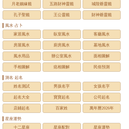
月老姻緣籤
五路財神靈籤
城隍爺靈籤
孔子聖籤
王公靈籤
財神爺靈籤
風水·占卜
家居風水
臥室風水
客廳風水
房屋風水
廚房風水
墓地風水
風水用品
辦公室風水
面相圖解
手相圖解
痣相圖解
民俗預測
測名·起名
姓名測試
男孩名字
女孩名字
起名大全
寶寶起名
公司起名
店鋪起名
百家姓
萬年曆2026年
星座運勢
十二星座
星座配對
星座運勢