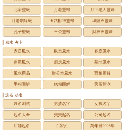
北帝靈籤
月老靈籤
月下老人靈籤
月老姻緣籤
五路財神靈籤
城隍爺靈籤
孔子聖籤
王公靈籤
財神爺靈籤
風水·占卜
家居風水
臥室風水
客廳風水
房屋風水
廚房風水
墓地風水
風水用品
辦公室風水
面相圖解
手相圖解
痣相圖解
民俗預測
測名·起名
姓名測試
男孩名字
女孩名字
起名大全
寶寶起名
公司起名
店鋪起名
百家姓
萬年曆2026年