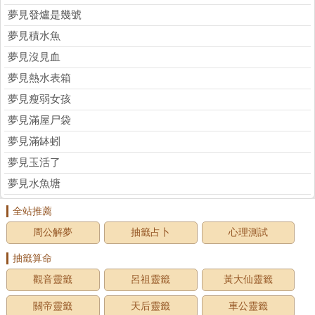
夢見發爐是幾號
夢見積水魚
夢見沒見血
夢見熱水表箱
夢見瘦弱女孩
夢見滿屋尸袋
夢見滿缽蚓
夢見玉活了
夢見水魚塘
全站推薦
周公解夢
抽籤占卜
心理測試
抽籤算命
觀音靈籤
呂祖靈籤
黃大仙靈籤
關帝靈籤
天后靈籤
車公靈籤