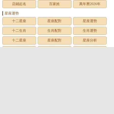
店鋪起名
百家姓
萬年曆2026年
星座運勢
十二星座
星座配對
星座運勢
十二生肖
生肖配對
生肖運勢
十二星座
星座配對
星座分析
星座星象
星座運勢
星座查詢
星座日期
12星座
星座生日
星座月份
星座性格
上升星座
牡羊座
金牛座
雙子座
巨蟹座
獅子座
處女座
天秤座
天蠍座
射手座
摩羯座
水瓶座
雙魚座