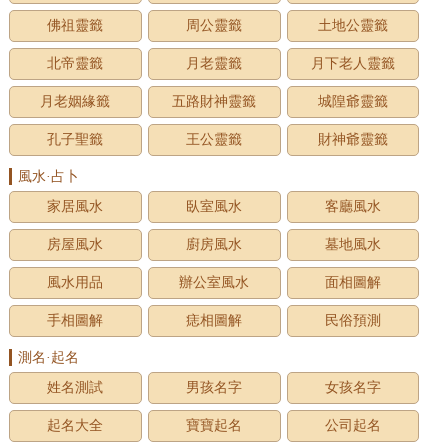
佛祖靈籤
周公靈籤
土地公靈籤
北帝靈籤
月老靈籤
月下老人靈籤
月老姻緣籤
五路財神靈籤
城隍爺靈籤
孔子聖籤
王公靈籤
財神爺靈籤
風水·占卜
家居風水
臥室風水
客廳風水
房屋風水
廚房風水
墓地風水
風水用品
辦公室風水
面相圖解
手相圖解
痣相圖解
民俗預測
測名·起名
姓名測試
男孩名字
女孩名字
起名大全
寶寶起名
公司起名