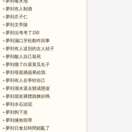
夢到毒水池
夢到有人制酒
夢到爪子仁
夢到文帝陵
夢到法考考了150
夢到滿口牙松動咋回事
夢到有人送別的女人桔子
夢到敵人自己裝死
夢到燉了白菜黃瓜丸子
夢到母親摘蘋果給我
夢到有人在爭吵自己
夢到潮水退去變成懸崖
夢到朋友裸體跳舞好嗎
夢到水石頭泥
夢到狗下崽
夢到擁抱領導
夢到日食后時間錯亂了