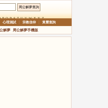
O
P
Q
R
S
T
U
V
W
X
Y
Z
心理測試
宗教信仰
黃曆查詢
公解夢
周公解夢手機版