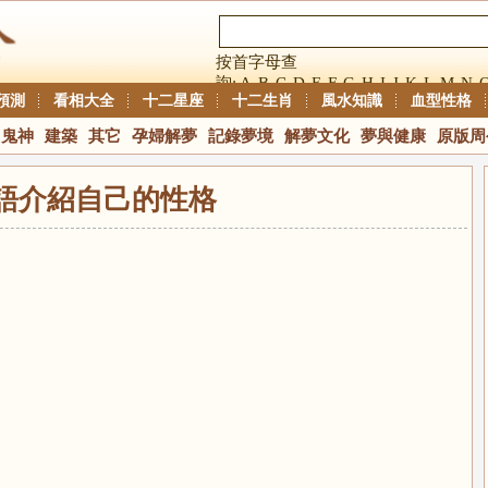
按首字母查
詢:
A
B
C
D
E
F
G
H
I
J
K
L
M
N
預測
看相大全
十二星座
十二生肖
風水知識
血型性格
鬼神
建築
其它
孕婦解夢
記錄夢境
解夢文化
夢與健康
原版周
語介紹自己的性格