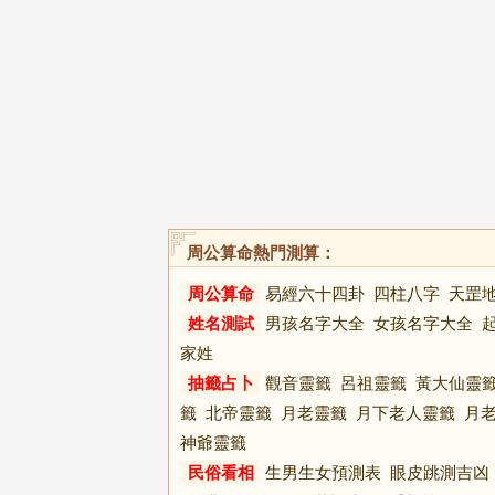
周公算命熱門測算：
周公算命
易經六十四卦
四柱八字
天罡
姓名測試
男孩名字大全
女孩名字大全
家姓
抽籤占卜
觀音靈籤
呂祖靈籤
黃大仙靈
籤
北帝靈籤
月老靈籤
月下老人靈籤
月
神爺靈籤
民俗看相
生男生女預測表
眼皮跳測吉凶