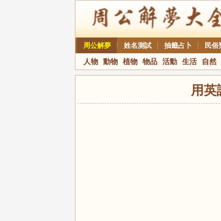
周公解夢
姓名測試
抽籤占卜
民俗
人物
動物
植物
物品
活動
生活
自然
用英