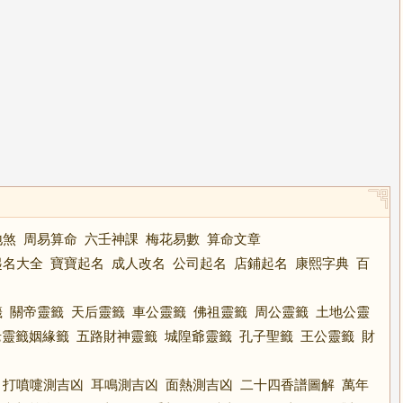
地煞
周易算命
六壬神課
梅花易數
算命文章
起名大全
寶寶起名
成人改名
公司起名
店鋪起名
康熙字典
百
籤
關帝靈籤
天后靈籤
車公靈籤
佛祖靈籤
周公靈籤
土地公靈
老靈籤姻緣籤
五路財神靈籤
城隍爺靈籤
孔子聖籤
王公靈籤
財
打噴嚏測吉凶
耳鳴測吉凶
面熱測吉凶
二十四香譜圖解
萬年