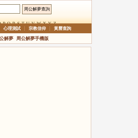
O
P
Q
R
S
T
U
V
W
X
Y
Z
心理測試
宗教信仰
黃曆查詢
公解夢
周公解夢手機版