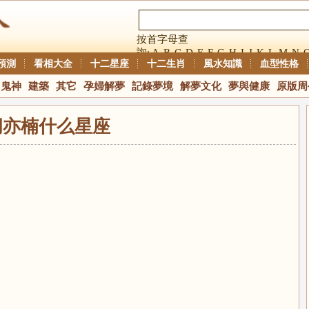
按首字母查
詢:
A
B
C
D
E
F
G
H
I
J
K
L
M
N
預測
看相大全
十二星座
十二生肖
風水知識
血型性格
鬼神
建築
其它
孕婦解夢
記錄夢境
解夢文化
夢與健康
原版周
胡亦楠什么星座