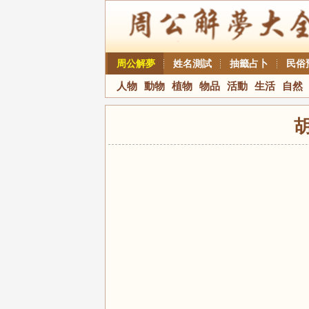
周公解夢
姓名測試
抽籤占卜
民俗
人物
動物
植物
物品
活動
生活
自然