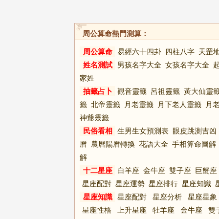
周公算命熱門測算：
周公算命
易經六十四卦
四柱八字
天罡
姓名測試
男孩名字大全
女孩名字大全
家姓
抽籤占卜
觀音靈籤
呂祖靈籤
黃大仙靈
籤
北帝靈籤
月老靈籤
月下老人靈籤
月
神爺靈籤
民俗看相
生男生女預測表
眼皮跳測吉凶
曆
農曆陽曆轉換
花語大全
手相算命圖解
解
十二星座
白羊座
金牛座
雙子座
巨蟹座
星座配對
星座運勢
星座排行
星座知識
星座知識
星座配對
星座分析
星座星象
星座性格
上升星座
牡羊座
金牛座
雙