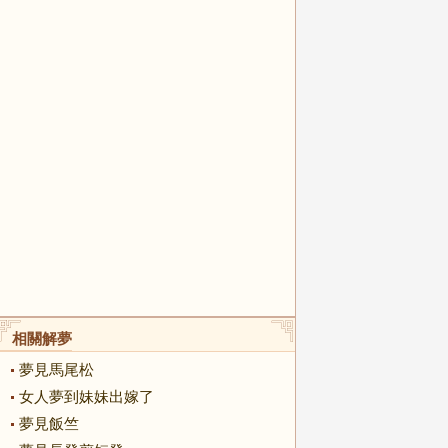
相關解夢
夢見馬尾松
女人夢到妹妹出嫁了
夢見飯竺