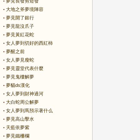
夢見長發剪短發
大地之斧夢境陣容
夢見開了銀行
夢見龍沒爪子
夢見黃紅花蛇
女人夢到切好的西紅柿
夢醒之前
女人夢見瘦蛇
夢見靈堂代表什麼
夢見鬼樓解夢
夢貓ds漢化
女人夢到財神過河
大白蛇周公解夢
女人夢到馬預示著什么
夢見高山擊水
天藍依夢紫
夢見鐵柵欄