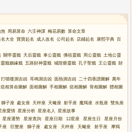
地煞
周易算命
六壬神課
梅花易數
算命文章
起名大全
寶寶起名
成人改名
公司起名
店鋪起名
康熙字典
百
籤
關帝靈籤
天后靈籤
車公靈籤
佛祖靈籤
周公靈籤
土地公靈
老靈籤姻緣籤
五路財神靈籤
城隍爺靈籤
孔子聖籤
王公靈籤
財
打噴嚏測吉凶
耳鳴測吉凶
面熱測吉凶
二十四香譜圖解
萬年
痣相算命圖解
面相圖解
手相圖解
痣相圖解
骨相圖解
體相圖
獅子座
處女座
天秤座
天蠍座
射手座
魔羯座
水瓶座
雙魚座
星座愛情
星座分析
星座名人
星座故事
星座運勢
星座查詢
星座日期
12星座
星座生日
星座月份
子座
巨蟹座
獅子座
處女座
天秤座
天蠍座
射手座
摩羯