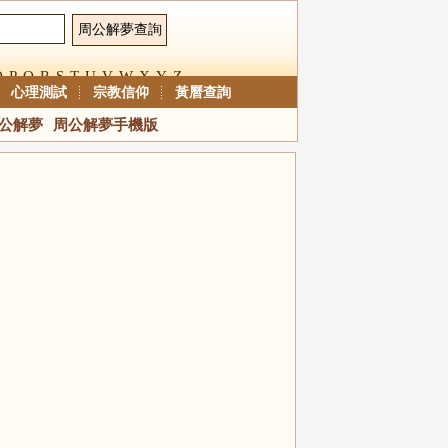
O
P
Q
R
S
T
U
V
W
X
Y
Z
心理測試
宗教信仰
黃曆查詢
公解夢
周公解夢手機版