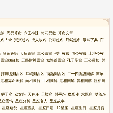
地煞
周易算命
六壬神課
梅花易數
算命文章
起名大全
寶寶起名
成人改名
公司起名
店鋪起名
康熙字典
百
籤
關帝靈籤
天后靈籤
車公靈籤
佛祖靈籤
周公靈籤
土地公靈
老靈籤姻緣籤
五路財神靈籤
城隍爺靈籤
孔子聖籤
王公靈籤
財
打噴嚏測吉凶
耳鳴測吉凶
面熱測吉凶
二十四香譜圖解
萬年
痣相算命圖解
面相圖解
手相圖解
痣相圖解
骨相圖解
體相圖
獅子座
處女座
天秤座
天蠍座
射手座
魔羯座
水瓶座
雙魚座
星座愛情
星座分析
星座名人
星座故事
星座運勢
星座查詢
星座日期
12星座
星座生日
星座月份