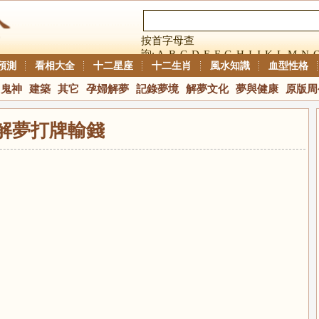
按首字母查
詢:
A
B
C
D
E
F
G
H
I
J
K
L
M
N
預測
看相大全
十二星座
十二生肖
風水知識
血型性格
鬼神
建築
其它
孕婦解夢
記錄夢境
解夢文化
夢與健康
原版周
解夢打牌輸錢