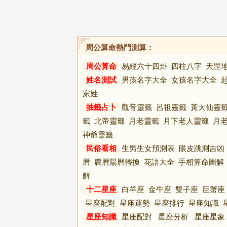
周公算命熱門測算：
周公算命
易經六十四卦
四柱八字
天罡
姓名測試
男孩名字大全
女孩名字大全
家姓
抽籤占卜
觀音靈籤
呂祖靈籤
黃大仙靈
籤
北帝靈籤
月老靈籤
月下老人靈籤
月
神爺靈籤
民俗看相
生男生女預測表
眼皮跳測吉凶
曆
農曆陽曆轉換
花語大全
手相算命圖解
解
十二星座
白羊座
金牛座
雙子座
巨蟹座
星座配對
星座運勢
星座排行
星座知識
星座知識
星座配對
星座分析
星座星象