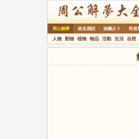
周公解夢
姓名測試
抽籤占卜
民俗
人物
動物
植物
物品
活動
生活
自然